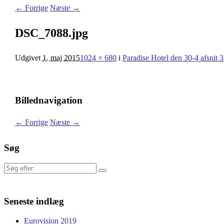
← Forrige
Næste →
DSC_7088.jpg
Udgivet
1. maj 2015
1024 × 680
i
Paradise Hotel den 30-4 afsnit 
Billednavigation
← Forrige
Næste →
Søg
Søg
efter:
Seneste indlæg
Eurovision 2019