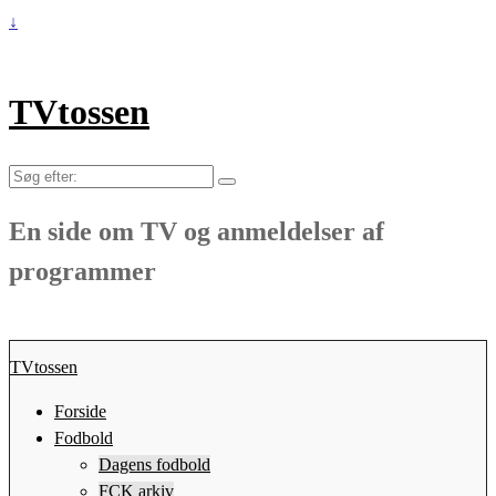
↓
TVtossen
Søg
efter:
En side om TV og anmeldelser af
programmer
TVtossen
Forside
Fodbold
Dagens fodbold
FCK arkiv