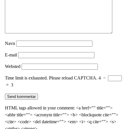
Navn
E-mail
Websted
Time limit is exhausted. Please reload CAPTCHA.
4
−
=
3
HTML tags allowed in your comment: <a href="" title="">
<abbr title=""> <acronym title=""> <b> <blockquote cite="">
<cite> <code> <del datetime=""> <em> <i> <q cite=""> <s>
<strike> <strong>