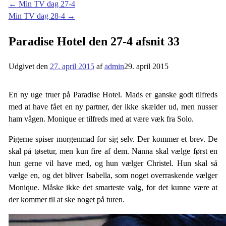
←
Min TV dag 27-4
Min TV dag 28-4
→
Paradise Hotel den 27-4 afsnit 33
Udgivet den
27. april 2015
af
admin
29. april 2015
En ny uge truer på Paradise Hotel. Mads er ganske godt tilfreds
med at have fået en ny partner, der ikke skælder ud, men nusser
ham vågen. Monique er tilfreds med at være væk fra Solo.
Pigerne spiser morgenmad for sig selv. Der kommer et brev. De
skal på tøsetur, men kun fire af dem. Nanna skal vælge først en
hun gerne vil have med, og hun vælger Christel. Hun skal så
vælge en, og det bliver Isabella, som noget overraskende vælger
Monique. Måske ikke det smarteste valg, for det kunne være at
der kommer til at ske noget på turen.