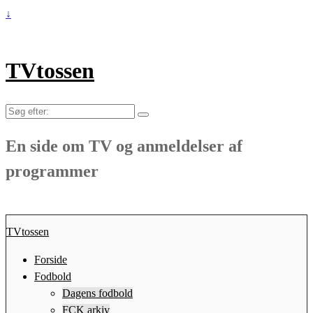
↓
TVtossen
Søg
efter:
En side om TV og anmeldelser af
programmer
TVtossen
Forside
Fodbold
Dagens fodbold
FCK arkiv