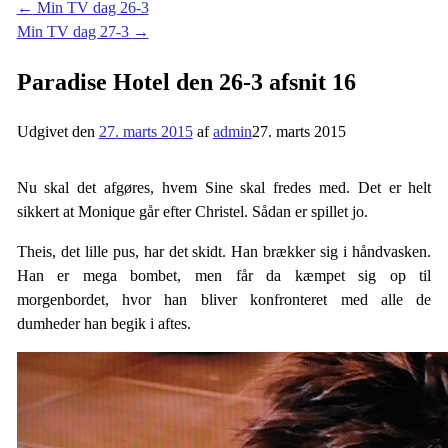
←
Min TV dag 26-3
Min TV dag 27-3
→
Paradise Hotel den 26-3 afsnit 16
Udgivet den
27. marts 2015
af
admin
27. marts 2015
Nu skal det afgøres, hvem Sine skal fredes med. Det er helt
sikkert at Monique går efter Christel. Sådan er spillet jo.
Theis, det lille pus, har det skidt. Han brækker sig i håndvasken.
Han er mega bombet, men får da kæmpet sig op til
morgenbordet, hvor han bliver konfronteret med alle de
dumheder han begik i aftes.