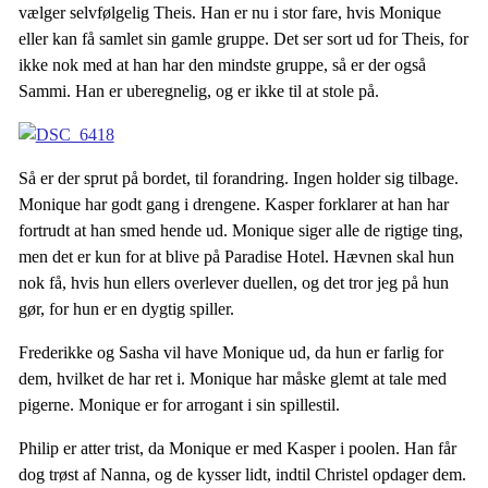
vælger selvfølgelig Theis. Han er nu i stor fare, hvis Monique
eller kan få samlet sin gamle gruppe. Det ser sort ud for Theis, for
ikke nok med at han har den mindste gruppe, så er der også
Sammi. Han er uberegnelig, og er ikke til at stole på.
Så er der sprut på bordet, til forandring. Ingen holder sig tilbage.
Monique har godt gang i drengene. Kasper forklarer at han har
fortrudt at han smed hende ud. Monique siger alle de rigtige ting,
men det er kun for at blive på Paradise Hotel. Hævnen skal hun
nok få, hvis hun ellers overlever duellen, og det tror jeg på hun
gør, for hun er en dygtig spiller.
Frederikke og Sasha vil have Monique ud, da hun er farlig for
dem, hvilket de har ret i. Monique har måske glemt at tale med
pigerne. Monique er for arrogant i sin spillestil.
Philip er atter trist, da Monique er med Kasper i poolen. Han får
dog trøst af Nanna, og de kysser lidt, indtil Christel opdager dem.