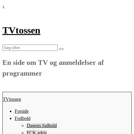
↓
TVtossen
Søg
efter:
En side om TV og anmeldelser af
programmer
TVtossen
Forside
Fodbold
Dagens fodbold
FCK arkiv