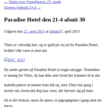
←
Status over Superligaens 25. runde
Dagens fodbold 23-4
→
Paradise Hotel den 21-4 afsnit 30
Udgivet den
22. april 2015
af
admin
22. april 2015
Theis er i alvorlig fare, og er godt på vej ud fra Paradise Hotel,
hvilket ville være et stort tab.
De andre gæster på Paradise Hotel er noget utrygge. Ventetiden
er laaang for Theis, da han ikke aner hvad der kommer til at ske.
Isabella prøver at muntre ham lidt op, men Theis har gang i
teorier om, hvem det dog kan være, der hævner sig på ham.
Så er der frokost, mens de spiser, er pigespøgelset i gang med sin
hævn.