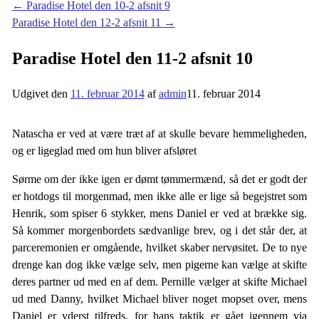
←
Paradise Hotel den 10-2 afsnit 9
Paradise Hotel den 12-2 afsnit 11
→
Paradise Hotel den 11-2 afsnit 10
Udgivet den
11. februar 2014
af
admin
11. februar 2014
Natascha er ved at være træt af at skulle bevare hemmeligheden,
og er ligeglad med om hun bliver afsløret
Sørme om der ikke igen er dømt tømmermænd, så det er godt der
er hotdogs til morgenmad, men ikke alle er lige så begejstret som
Henrik, som spiser 6 stykker, mens Daniel er ved at brække sig.
Så kommer morgenbordets sædvanlige brev, og i det står der, at
parceremonien er omgående, hvilket skaber nervøsitet. De to nye
drenge kan dog ikke vælge selv, men pigerne kan vælge at skifte
deres partner ud med en af dem. Pernille vælger at skifte Michael
ud med Danny, hvilket Michael bliver noget mopset over, mens
Daniel er yderst tilfreds, for hans taktik er gået igennem via