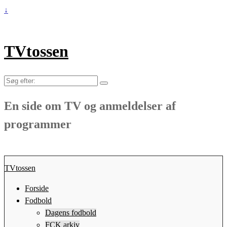
↓
TVtossen
Søg
efter:
En side om TV og anmeldelser af
programmer
TVtossen
Forside
Fodbold
Dagens fodbold
FCK arkiv