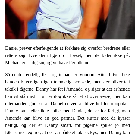
Daniel prøver efterfølgende at forklare sig overfor brødrene eller
rettere sagt lyve dem lige op i fjæset, men de bider ikke på.
Michael er stadig sur, og vil have Pernille ud.
Så er der endelig fest, og temaet er Voodoo. Atter bliver hele
banden bliver igen igen temmelig berusede, men der bliver talt
taktik i tågerne. Danny har fat i Amanda, og siger at det er hende
han vil stå med. Hun er dog ikke så let at overbevise, men kan
efterhånden godt se at Daniel er ved at blive lidt for upopulær.
Danny kan heller ikke spille med Daniel, det er for farligt, men
Amanda kan blive en god partner. Det slutter med de kysser
heftigt, og der er Danny smart, for pigerne spiller jo med
følelserne. Jeg tror, at det var både et taktisk kys, men Danny kan