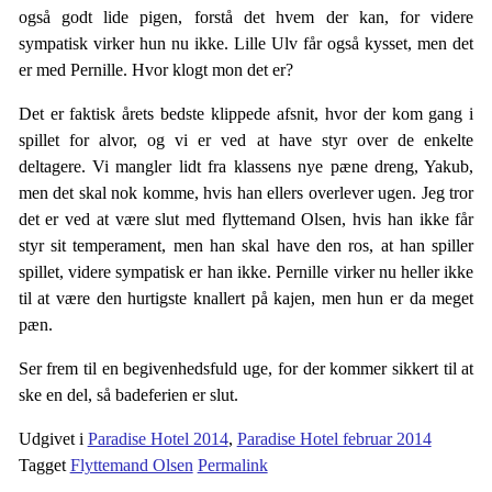
også godt lide pigen, forstå det hvem der kan, for videre
sympatisk virker hun nu ikke. Lille Ulv får også kysset, men det
er med Pernille. Hvor klogt mon det er?
Det er faktisk årets bedste klippede afsnit, hvor der kom gang i
spillet for alvor, og vi er ved at have styr over de enkelte
deltagere. Vi mangler lidt fra klassens nye pæne dreng, Yakub,
men det skal nok komme, hvis han ellers overlever ugen. Jeg tror
det er ved at være slut med flyttemand Olsen, hvis han ikke får
styr sit temperament, men han skal have den ros, at han spiller
spillet, videre sympatisk er han ikke. Pernille virker nu heller ikke
til at være den hurtigste knallert på kajen, men hun er da meget
pæn.
Ser frem til en begivenhedsfuld uge, for der kommer sikkert til at
ske en del, så badeferien er slut.
Udgivet i
Paradise Hotel 2014
,
Paradise Hotel februar 2014
Tagget
Flyttemand Olsen
Permalink