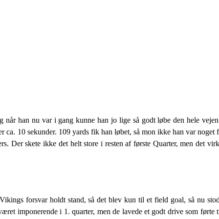
g når han nu var i gang kunne han jo lige så godt løbe den hele vejen
ter ca. 10 sekunder. 109 yards fik han løbet, så mon ikke han var noget
rs. Der skete ikke det helt store i resten af første Quarter, men det v
kings forsvar holdt stand, så det blev kun til et field goal, så nu sto
æret imponerende i 1. quarter, men de lavede et godt drive som førte til 