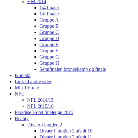
VM 2014
1/4 finaler
1/8 finaler
Gruppe A
Gruppe B
Gruppe C
Gruppe D
Gruppe E
Gruppe F
Gruppe G
Gruppe H
Semifinaler, bronzekamp og finale
Kontakt
Link til andre sider
Min TV dag
NFL
NFL 2014/15
NFL 2015/16
Paradise Hotel finaleuge 2015
Reality
Divaer i junglen 2
Divaer i junglen 2 afsnit 10
Divaer i junglen 2 afsnit 11