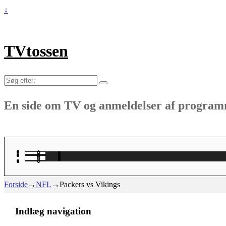
↓
TVtossen
Søg
efter:
En side om TV og anmeldelser af progra
Forside
→
NFL
→
Packers vs Vikings
Indlæg navigation