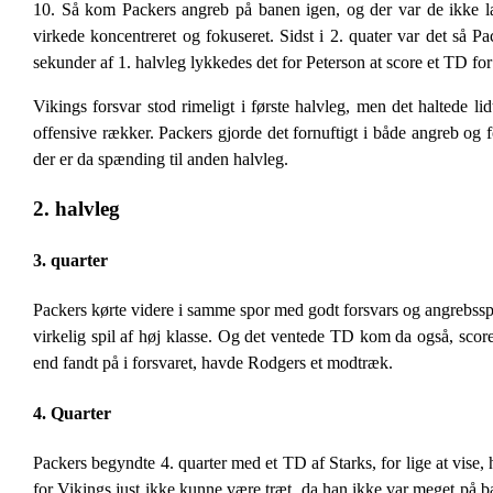
10. Så kom Packers angreb på banen igen, og der var de ikke læn
virkede koncentreret og fokuseret. Sidst i 2. quater var det så Pa
sekunder af 1. halvleg lykkedes det for Peterson at score et TD for 
Vikings forsvar stod rimeligt i første halvleg, men det haltede li
offensive rækker. Packers gjorde det fornuftigt i både angreb og f
der er da spænding til anden halvleg.
2. halvleg
3. quarter
Packers kørte videre i samme spor med godt forsvars og angrebsspil
virkelig spil af høj klasse. Og det ventede TD kom da også, sco
end fandt på i forsvaret, havde Rodgers et modtræk.
4. Quarter
Packers begyndte 4. quarter med et TD af Starks, for lige at vi
for Vikings just ikke kunne være træt, da han ikke var meget på ba