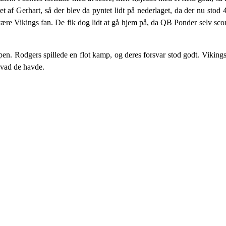
t af Gerhart, så der blev da pyntet lidt på nederlaget, da der nu stod
 være Vikings fan. De fik dog lidt at gå hjem på, da QB Ponder selv score
pen. Rodgers spillede en flot kamp, og deres forsvar stod godt. Viking
hvad de havde.