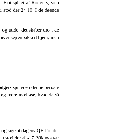
 Flot spillet af Rodgers, som
 nu stod der 24-10. I de døende
e og utide, det skaber uro i de
 hiver sejren sikkert hjem, men
odgers spillede i denne periode
e og mere modløse, hvad de så
olig sige at dagens QB Ponder
 nu stod der 41-17. Vikings var