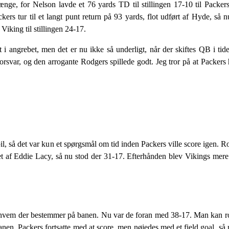
ge, for Nelson lavde et 76 yards TD til stillingen 17-10 til Packers.
ckers tur til et langt punt return på 93 yards, flot udført af Hyde, så
Viking til stillingen 24-17.
dt i angrebet, men det er nu ikke så underligt, når der skiftes QB i tid
orsvar, og den arrogante Rodgers spillede godt. Jeg tror på at Packers
, så det var kun et spørgsmål om tid inden Packers ville score igen. R
ret af Eddie Lacy, så nu stod der 31-17. Efterhånden blev Vikings mer
se, hvem der bestemmer på banen. Nu var de foran med 38-17. Man kan r
nen. Packers fortsatte med at score, men nøjedes med et field goal, så