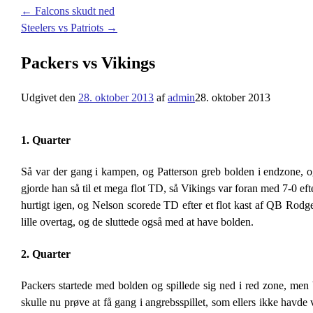
←
Falcons skudt ned
Steelers vs Patriots
→
Packers vs Vikings
Udgivet den
28. oktober 2013
af
admin
28. oktober 2013
1. Quarter
Så var der gang i kampen, og Patterson greb bolden i endzone, o
gjorde han så til et mega flot TD, så Vikings var foran med 7-0 ef
hurtigt igen, og Nelson scorede TD efter et flot kast af QB Rodge
lille overtag, og de sluttede også med at have bolden.
2. Quarter
Packers startede med bolden og spillede sig ned i red zone, men Vi
skulle nu prøve at få gang i angrebsspillet, som ellers ikke havde v