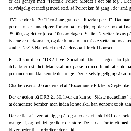
er der gensyn med ”Hercule Poirot: Mordet i det blå tog”. Det 
selvfølgelig et snedigt mord sted, så Poirot kan få gang i de ”små g
TV2 sender kl. 20 ”Den åbne grænse – Razzia special”. Danmarks 
posen. Vi er hundefører Torben på arbejde, og der er nok at lave
35.000, og det er jo ca. 100 om dagen. Station 2 sætter fokus på
tyvene er narkomaner, og der kunne m,an måske sætte ind med æn
studiet. 23:15 Natholdet med Anders og Ulrich Thomsen.
Kl. 20 kan du se ”DR2 Live: Socialpolitikken – uegnet for børn
debattører i studiet. Man skal nok passe på med blindt at stole på
personer som ikke kendte den unge. Der er selvfølgelig også saqnde
Charlie viser 21:05 anden del af ”Rosamunde Pilcher’s September”
Der er action på DR3 21:30, hvor du kan se ”Sidste nedtælling”
at demontere bomber, men inden længe skal han genoptage sit gam
Der er lidt af hvert at kigge på, og atter er det nok DR1 der tr
mange af, og politiet gør ikke det store. De har alt for travlt med 
bliver bedre til at prioritere deres tid.