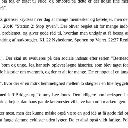
blå tog er toget til Nice, og ombord på dette er der nogle fine me
rå”.
grænser krydses hver dag af mange mennesker og køretøjer, men det er
. 20:40 ”Station 2: Stop tyven”. Der bliver begået alt for mange ind
 problemet, og giver gode råd til, hvordan man undgår at få besøg af
dring af narkoregler. Kl. 22 Nyhederne, Sporten og Vejret. 22:27 R
”. Der skal nu evalueres på den sociale indsats efter serien ”Børne
 børn og unge. Jeg har selv oplevet løgne historier, som blev taget fo
 historier om overgreb, og der er alt for mange. De er noget af en jungl
, hvor der er en mørk hemmelighed mellem to slægter i en lille hyggeli
 med Jeff Bridges og Tommy Lee Jones. Den tidligere bombeekspert Jim
le arbejde, dan hans gamle læremester vil have ham ud i marken igen.
ækker mest, men det kunne måske også være en god idé at få gode råd o
at fange slemme cyklister uden lygter. De er altså også vildt farlige. Pol