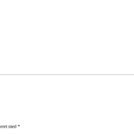
keret med
*