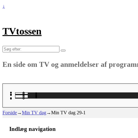
↓
TVtossen
Søg
efter:
En side om TV og anmeldelser af progra
Forside
→
Min TV dag
→
Min TV dag 29-1
Indlæg navigation