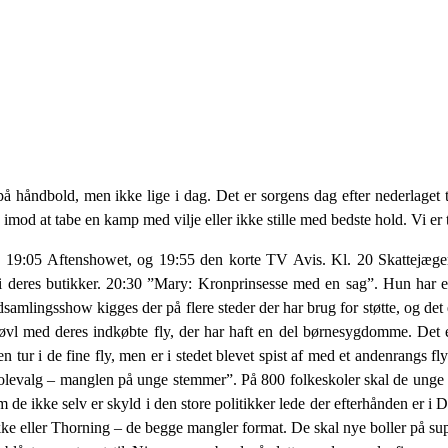
å håndbold, men ikke lige i dag. Det er sorgens dag efter nederlaget 
 imod at tabe en kamp med vilje eller ikke stille med bedste hold. Vi er 
 19:05 Aftenshowet, og 19:55 den korte TV Avis. Kl. 20 Skattejæge
i deres butikker. 20:30 ”Mary: Kronprinsesse med en sag”. Hun har e
ndsamlingsshow kigges der på flere steder der har brug for støtte, og det
l med deres indkøbte fly, der har haft en del børnesygdomme. Det er 
n tur i de fine fly, men er i stedet blevet spist af med et andenrangs fl
levalg – manglen på unge stemmer”. På 800 folkeskoler skal de unge sæ
 de ikke selv er skyld i den store politikker lede der efterhånden er i 
n Løkke eller Thorning – de begge mangler format. De skal nye boller på 