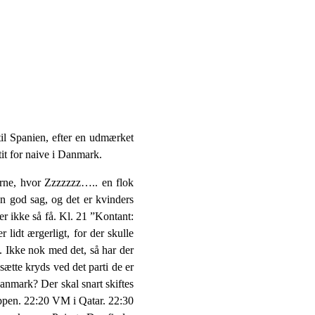
til Spanien, efter en udmærket
tit for naive i Danmark.
rne, hvor Zzzzzzz….. en flok
n god sag, og det er kvinders
 er ikke så få. Kl. 21 ”Kontant:
lidt ærgerligt, for der skulle
y. Ikke nok med det, så har der
tte kryds ved det parti de er
Danmark? Der skal snart skiftes
suppen. 22:20 VM i Qatar. 22:30