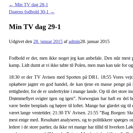
←
Min TV dag 28-1
Dagens fodbold 30-1
→
Min TV dag 29-1
Udgivet den
28. januar 2015
af
admin
28. januar 2015
Fodbold er der, men ikke noget jeg kan anbefale. Den står mest p
kamp. Lidt dumt at vi ikke tabte til Polen, men man kan tale for og
18:30 er der TV Avisen med Sporten på DR1. 18:55 Vores vejr.
opkøbere jagter en god handel, de kan tjene en masse penge på 
rettigheder, for de er undertrykte i mange lande. Op til det store i
Drømmeflyet svigter igen og igen”. Norwegian har haft en del bøv
være bedre benplads og højere til loftet. Mange har glædet sig til e
været lange ventetider. 21:30 TV Avisen. 21:55 ”Bag Borgen: Sko
mest enige med. Resultatet analyseres, og to politikkere spørges om
ledere i de store partier, da ikke ret mange har tillid til hverke