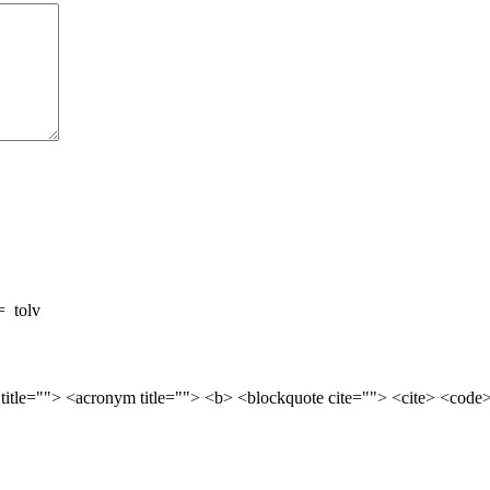
=
tolv
 title=""> <acronym title=""> <b> <blockquote cite=""> <cite> <cod