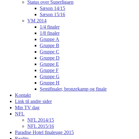
Status over Superligaen
Sæson 14/15
Sæson 15/16
VM 2014
1/4 finaler
1/8 finaler
Gruppe A
Gruppe B
Gruppe C
Gruppe D
Gruppe E
Gruppe F
Gruppe G
Gruppe H
Semifinaler, bronzekamp og finale
Kontakt
Link til andre sider
Min TV dag
NFL
NFL 2014/15
NFL 2015/16
Paradise Hotel finaleuge 2015
Reality