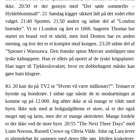
ikke. 20:50 er der gensyn med ”Det søde sommerliv –
Hyldeblomstsaft”. 21 Søndag kigger sikkert lidt på det rodet efter
valget. 21:40 Sporten. 21:50 anden og sidste del af ”London
brænder”. Vi er i London og året er 1666. bageren Thomas har
startet en brand ved et uheld, men lord Denton har en anden
mening, og tror det er et komplot mod kongen. 23:20 sidste del af
”Spioner i Warszawa. Den franske spion Mercier undslipper sine
tyske kidnappere. Han er ellers på sporet af de tyske krigsplaner.
Han tager til Tjekkoslovakiet, hvor en dobbeltagent måske kan
gøre ham klogere.
Kl. 20 kan du på TV2 se ”Hvem vil være millionær?”. Temaet er
byrotte og bonderøv. I sidste uge nåede de to modsætninger at
komme op på 12.000. Jeg aftter ikke at så mange er vilde med
byen. Ikke nok med at boligudgifterne er store, så er der også
meget støj og larm, men der er mange aktiviteter. Mange fordele
er der ikke ved de store byer. 20:55 ”The Next Three Days” med
Liam Neeson, Russell Crowe og Olivia Vilde. John og Lara lever
et almindeligt liv sammen med deres lille søn. Idyllen krakelerer,