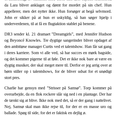
da Lara bliver anklaget og dømt for mordet på sin chef. Hun
appellerer, men det nytter ikke. Hun forsøger at begå selvmord.
John er sikker på at hun er uskyldig, så han søger hjælp i
underverdenen, til at få en flugtaktion stablet på benene.
DR3 sender kl. 21 dramaet ”Dreamgirls”, med Jennifer Hudson
og Beyoncé Knowles. Tre dygtige sangerinder bliver opdaget af
den ambitiøse manager Curtis ved et talentshow. Han får sat gang
i deres karriere. Som vi alle ved, så har succes en mørk bagside,
og det kommer pigerne til at føle. Det er ikke nok bare at være en
dygtig musiker, der skal meget mere til. Derfor er jeg arrig over at
børn stiller op i talentshows, for de bliver udsat for et unødigt
stort pres.
Charlie har gensyn med ”Strisser på Samsø”. Torp kommer på
overarbejde, da en flok rockere slår sig ned i en plantage. Der har
de tænkt sig at blive. Ikke nok med det, så er der gang i nattelivet.
Nej, Samsø skal man ikke rejse til, for der er en masse uro og
ballade. Spøg til side, for det er faktisk en dejlig ø.