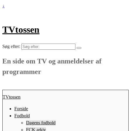
↓
TVtossen
Søg efter:
En side om TV og anmeldelser af
programmer
TVtossen
Forside
Fodbold
Dagens fodbold
FCK arkiv