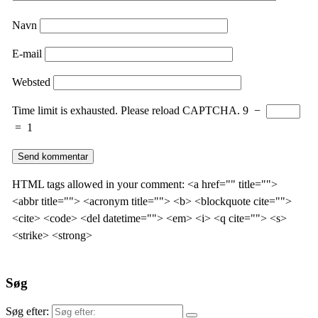
Navn
E-mail
Websted
Time limit is exhausted. Please reload CAPTCHA.
9
−
=
1
HTML tags allowed in your comment: <a href="" title="">
<abbr title=""> <acronym title=""> <b> <blockquote cite="">
<cite> <code> <del datetime=""> <em> <i> <q cite=""> <s>
<strike> <strong>
Søg
Søg efter: