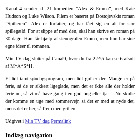
Kanal 4 sender kl. 21 komedien ”Alex & Emma”, med Kate
Hudson og Luke Wilson. Filem er baseret på Dostojevskis roman
”Spilleren”. Alex er forfatter, og har fået sig en alt for stor
spillegæld. For at slippe af med den, skal han skrive en roman på
30 dage. Han får hjælp af stenografen Emma, men hun har sine
egne ideer til romanen.
Min TV dag slutter på Canal9, hvor du fra 22:55 kan se 6 afsnit
af M*A*S*H.
Et lidt tamt søndagsprogram, men lidt guf er der. Mange er på
ferie, så de er sikkert ligeglade, men det er ikke alle der holder
ferie nu, så vi må have gang i en god bog eller tja…. Nu skulle
der komme en uge med sommervejr, så det er med at nyde det,
mens det er her, så frem med grillen.
Udgivet i
Min TV dag
Permalink
Indlæg navigation