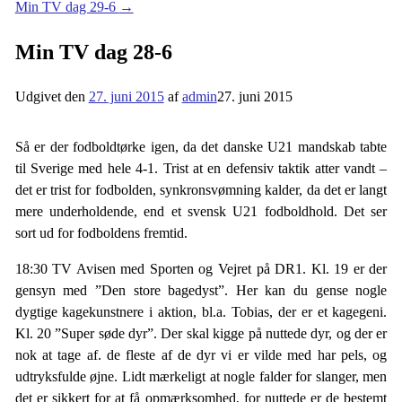
Min TV dag 29-6
→
Min TV dag 28-6
Udgivet den
27. juni 2015
af
admin
27. juni 2015
Så er der fodboldtørke igen, da det danske U21 mandskab tabte
til Sverige med hele 4-1. Trist at en defensiv taktik atter vandt –
det er trist for fodbolden, synkronsvømning kalder, da det er langt
mere underholdende, end et svensk U21 fodboldhold. Det ser
sort ud for fodboldens fremtid.
18:30 TV Avisen med Sporten og Vejret på DR1. Kl. 19 er der
gensyn med ”Den store bagedyst”. Her kan du gense nogle
dygtige kagekunstnere i aktion, bl.a. Tobias, der er et kagegeni.
Kl. 20 ”Super søde dyr”. Der skal kigge på nuttede dyr, og der er
nok at tage af. de fleste af de dyr vi er vilde med har pels, og
udtryksfulde øjne. Lidt mærkeligt at nogle falder for slanger, men
det er sikkert for at få opmærksomhed, for nuttede er de bestemt