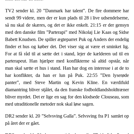
TV2 sender kl. 20 ”Danmark har talent”. De fire dommere har
sendt 99 videre, men der er kun plads til 28 i live udsendelserne,
så nu skal de skæres, og det er ikke enkelt. 21:15 er der gensyn
med den danske film ”Parterapi” med Nikolaj Lie Kaas og Sidse
Babett Knudsen. De spiller ægteparret Puk og Anders der endelig
finder et hus og køber det. Det viser sig at være et sminket lig.
For at få råd til at sætte det i stand, lejer de kælderen ud til en
parterapeut. Han hjælper med konflikterne så altid opstår, når
man skal sætte et hus i stand. Han har dog en interesse i at de to
har konflikter, da han er lun på Puk. 22:55 ”Den lyserøde
panter”, med Steve Martin og Kevin Kline. En værdifuld
diamantring bliver stjålet, da den franske fodboldlandsholdtræner
bliver myrdet. Det er lige en sag for den klodsede Clouseau, som
med utraditionelle metoder nok skal løse sagen.
DR2 sender kl. 20 ”Selvsving Galla”. Selvsving fra P1 samlet op
på året der er gået.