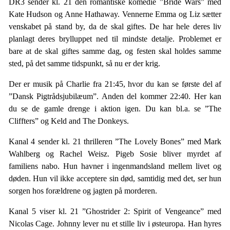
DR3 sender kl. 21 den romantiske komedie ”Bride Wars” med
Kate Hudson og Anne Hathaway. Vennerne Emma og Liz sætter
venskabet på stand by, da de skal giftes. De har hele deres liv
planlagt deres brylluppet ned til mindste detalje. Problemet er
bare at de skal giftes samme dag, og festen skal holdes samme
sted, på det samme tidspunkt, så nu er der krig.
Der er musik på Charlie fra 21:45, hvor du kan se første del af
”Dansk Pigtrådsjubilæum”. Anden del kommer 22:40. Her kan
du se de gamle drenge i aktion igen. Du kan bl.a. se ”The
Cliffters” og Keld and The Donkeys.
Kanal 4 sender kl. 21 thrilleren ”The Lovely Bones” med Mark
Wahlberg og Rachel Weisz. Pigeb Sosie bliver myrdet af
familiens nabo. Hun havner i ingenmandsland mellem livet og
døden. Hun vil ikke acceptere sin død, samtidig med det, ser hun
sorgen hos forældrene og jagten på morderen.
Kanal 5 viser kl. 21 ”Ghostrider 2: Spirit of Vengeance” med
Nicolas Cage. Johnny lever nu et stille liv i østeuropa. Han hyres