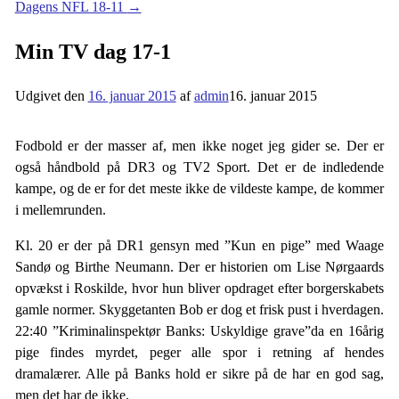
Dagens NFL 18-11
→
Min TV dag 17-1
Udgivet den
16. januar 2015
af
admin
16. januar 2015
Fodbold er der masser af, men ikke noget jeg gider se. Der er
også håndbold på DR3 og TV2 Sport. Det er de indledende
kampe, og de er for det meste ikke de vildeste kampe, de kommer
i mellemrunden.
Kl. 20 er der på DR1 gensyn med ”Kun en pige” med Waage
Sandø og Birthe Neumann. Der er historien om Lise Nørgaards
opvækst i Roskilde, hvor hun bliver opdraget efter borgerskabets
gamle normer. Skyggetanten Bob er dog et frisk pust i hverdagen.
22:40 ”Kriminalinspektør Banks: Uskyldige grave”da en 16årig
pige findes myrdet, peger alle spor i retning af hendes
dramalærer. Alle på Banks hold er sikre på de har en god sag,
men det har de ikke.