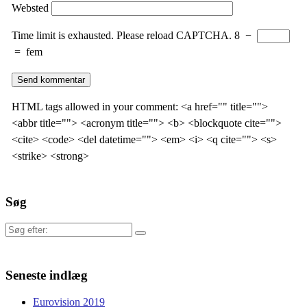
Websted
Time limit is exhausted. Please reload CAPTCHA.
8
−
=
fem
HTML tags allowed in your comment: <a href="" title="">
<abbr title=""> <acronym title=""> <b> <blockquote cite="">
<cite> <code> <del datetime=""> <em> <i> <q cite=""> <s>
<strike> <strong>
Søg
Søg
efter:
Seneste indlæg
Eurovision 2019