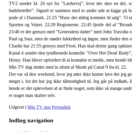
TV2 sender kl. 20 nyt fra ”Lærkevej”, hvor der sker en del, s
badehoteller”. Sigurd er sammen med to andre ude at kigge på bade
prale af i Danmark. 21:25 ”Huse der aldrig kommer til salg”. Vi er
Sporten og Vejret. 22:29 Regionerne. 22:45 fjerde del af ”Broadch
23:40 er der gensyn med ”Generalens datter” med John Travolta oh
Paul og Sara, men de møder lukkethed og løgne, men finder den sk
Charlie har 21:55 gensyn med Frost. Han skal denne gang opklare e
Kanal 4 sender den tyndbenede komedie ”Over Her Dead Body”, m
Henry. Han bliver opfordret til at kontakte et medie, men hende bli
Min TV dag slutter med to afsnit af Monk på Canal 9 fra kl. 22.
Det var så den weekend, hvor jeg atter ikke kunne lave det jeg ger
meget i, for det har jeg ikke tålmodighed til. Jeg går på indkøb, 
hende er det oplevelsen af at finde noget, som ikke så mange andre 
er noget man skaber selv.
Udgivet i
Min TV dag
Permalink
Indlæg navigation