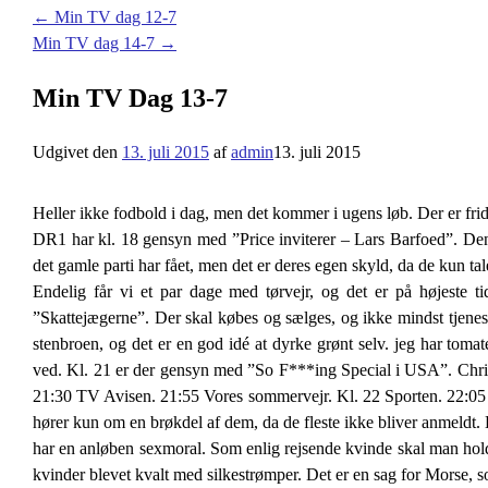
←
Min TV dag 12-7
Min TV dag 14-7
→
Min TV Dag 13-7
Udgivet den
13. juli 2015
af
admin
13. juli 2015
Heller ikke fodbold i dag, men det kommer i ugens løb. Der er frida
DR1 har kl. 18 gensyn med ”Price inviterer – Lars Barfoed”. Den 
det gamle parti har fået, men det er deres egen skyld, da de kun t
Endelig får vi et par dage med tørvejr, og det er på højeste
”Skattejægerne”. Der skal købes og sælges, og ikke mindst tjene
stenbroen, og det er en god idé at dyrke grønt selv. jeg har toma
ved. Kl. 21 er der gensyn med ”So F***ing Special i USA”. Christi
21:30 TV Avisen. 21:55 Vores sommervejr. Kl. 22 Sporten. 22:05 ”
hører kun om en brøkdel af dem, da de fleste ikke bliver anmeldt. 
har en anløben sexmoral. Som enlig rejsende kvinde skal man hold
kvinder blevet kvalt med silkestrømper. Det er en sag for Morse, s