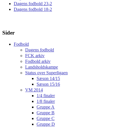
Dagens fodbold 23-2
Dagens fodbold 18-2
Sider
Fodbold
Dagens fodbold
FCK arkiv
Fodbold arkiv
Landsholdskampe
Status over Superligaen
Sæson 14/15
Sæson 15/16
VM 2014
1/4 finaler
1/8 finaler
Gruppe A
Gruppe B
Gruppe C
Gruppe D