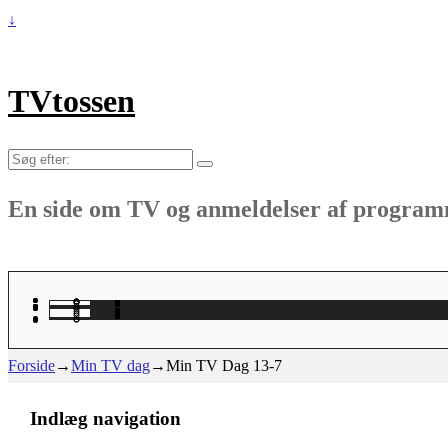
↓
TVtossen
Søg
efter:
En side om TV og anmeldelser af progra
Forside
→
Min TV dag
→
Min TV Dag 13-7
Indlæg navigation