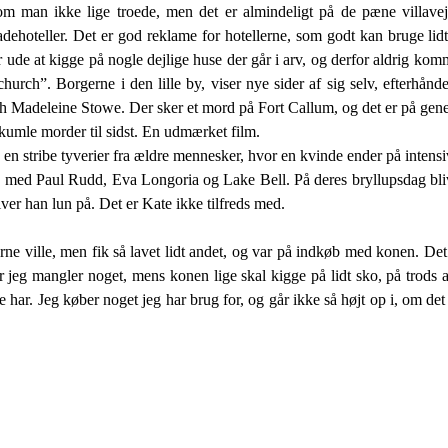
om man ikke lige troede, men det er almindeligt på de pæne villave
hoteller. Det er god reklame for hotellerne, som godt kan bruge lidt p
 ude at kigge på nogle dejlige huse der går i arv, og derfor aldrig kom
urch”. Borgerne i den lille by, viser nye sider af sig selv, efterhånd
 Madeleine Stowe. Der sker et mord på Fort Callum, og det er på genera
umle morder til sidst. En udmærket film.
n stribe tyverier fra ældre mennesker, hvor en kvinde ender på intensi
ed Paul Rudd, Eva Longoria og Lake Bell. På deres bryllupsdag bliv
ver han lun på. Det er Kate ikke tilfreds med.
ne ville, men fik så lavet lidt andet, og var på indkøb med konen. Det 
år jeg mangler noget, mens konen lige skal kigge på lidt sko, på trods
har. Jeg køber noget jeg har brug for, og går ikke så højt op i, om det 