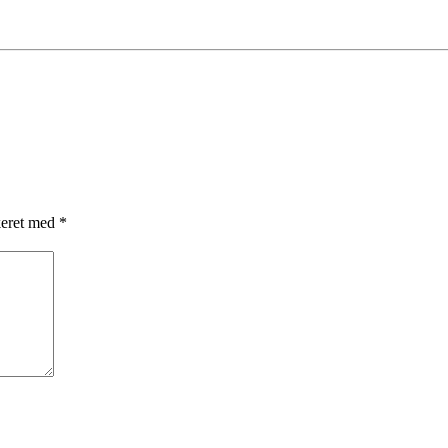
keret med
*