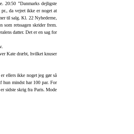
je. 20:50 ”Danmarks dejligste
r., da vejret ikke er noget at
mer til salg. Kl. 22 Nyhederne,
en som retssagen skrider frem.
lens datter. Det er en sag for
v.
er Kate dræbt, hvilket knuser
er ellers ikke noget jeg gør så
 af hun mindst har 100 par. For
er sidste skrig fra Paris. Mode