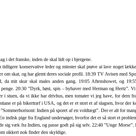
g i det franske, inden de skal lidt op i bjergene.
tidligere konservative leder og minster skal prøve at lave noget lække
aler om skat, og har glemt deres sociale profil. 18:39 TV Avisen med S
 tid, da mit skur skal males anden gang. 19:05 Aftenshowet, og 19:
s penge. 20:30 ”Dyrk, høst, spis – byhaver med Herman og Hertz”. Vi e
ter i stuen, da vi ikke har drivhus, men tomater vi jeg have, for dem f
ane er på bikertræf i USA, og det er et stort et af slagsen, hvor der 
Sommerhorisont: Indien på sporet af en voldtægt”. Der er alt for man
En indisk pige fra England undersøger, hvorfor det er så stort et prob
e sig væk fra Indien, og passe godt på sig selv. 22:40 ”Unge Morse”.
om sikkert nok finder den skyldige.