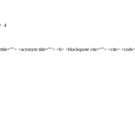
=
4
 title=""> <acronym title=""> <b> <blockquote cite=""> <cite> <cod