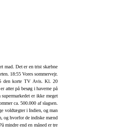
rt mad. Det er en trist skæbne
porten. 18:55 Vores sommervejr.
55 den korte TV Avis. Kl. 20
r atter på besøg i haverne på
ra supermarkedet er ikke meget
kommer ca. 500.000 af slagsen.
ge voldtægter i Indien, og man
lem, og hvorfor de indiske mænd
 På mindre end en måned er tre