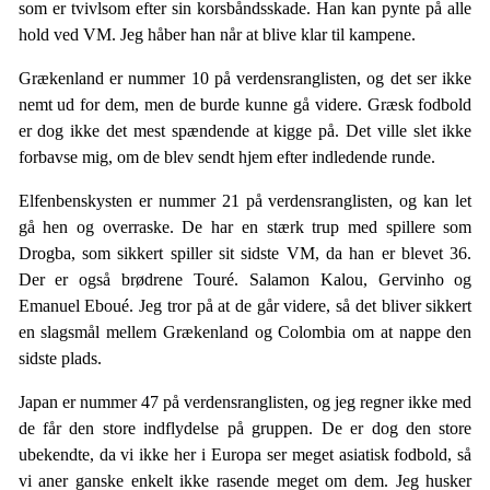
som er tvivlsom efter sin korsbåndsskade. Han kan pynte på alle
hold ved VM. Jeg håber han når at blive klar til kampene.
Grækenland er nummer 10 på verdensranglisten, og det ser ikke
nemt ud for dem, men de burde kunne gå videre. Græsk fodbold
er dog ikke det mest spændende at kigge på. Det ville slet ikke
forbavse mig, om de blev sendt hjem efter indledende runde.
Elfenbenskysten er nummer 21 på verdensranglisten, og kan let
gå hen og overraske. De har en stærk trup med spillere som
Drogba, som sikkert spiller sit sidste VM, da han er blevet 36.
Der er også brødrene Touré. Salamon Kalou, Gervinho og
Emanuel Eboué. Jeg tror på at de går videre, så det bliver sikkert
en slagsmål mellem Grækenland og Colombia om at nappe den
sidste plads.
Japan er nummer 47 på verdensranglisten, og jeg regner ikke med
de får den store indflydelse på gruppen. De er dog den store
ubekendte, da vi ikke her i Europa ser meget asiatisk fodbold, så
vi aner ganske enkelt ikke rasende meget om dem. Jeg husker