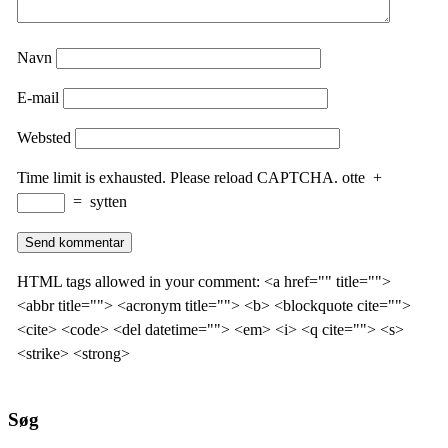
Navn
E-mail
Websted
Time limit is exhausted. Please reload CAPTCHA.
otte
+
=
sytten
HTML tags allowed in your comment: <a href="" title="">
<abbr title=""> <acronym title=""> <b> <blockquote cite="">
<cite> <code> <del datetime=""> <em> <i> <q cite=""> <s>
<strike> <strong>
Søg