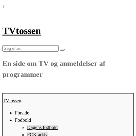
↓
TVtossen
Søg
efter:
En side om TV og anmeldelser af
programmer
TVtossen
Forside
Fodbold
Dagens fodbold
FCK arkiv