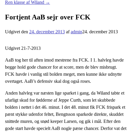
Ren klasse af Wiland
→
Fortjent AaB sejr over FCK
Udgivet den
24. december 2013
af
admin
24. december 2013
Udgivet 21-7-2013
AaB tog her til aften imod mestrene fra FCK. I 1. halvleg havde
begge hold gode chancer for at score, men de blev misbrugt.
FCK havde i vanlig stil bolden meget, men kunne ikke udnytte
overtaget. AaB’s defensiv skal dog også roses.
Anden halvleg var næsten lige sparket i gang, da Wiland tabte et
ufarligt skud for fødderne af Jeppe Curth, som let skubbede
bolden i nettet i det 46. minut. I det 48. minut fik FCK frispark et
pænt stykke udenfor feltet, Bengtsson sparkede direkte, skuddet
snittede muren, og snød keeper Larsen, og gik i mål. Efter den
gode start havde specielt AaB nogle pæne chancer. Derfor vat det