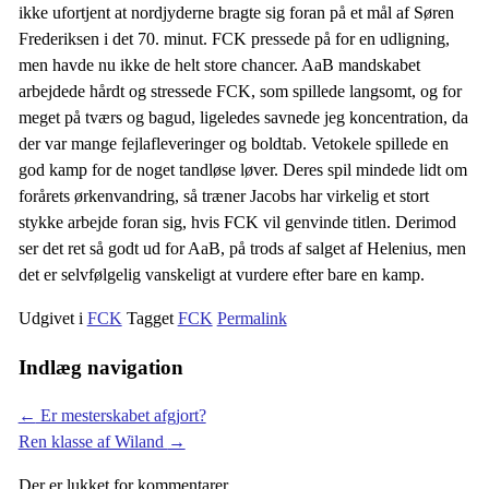
ikke ufortjent at nordjyderne bragte sig foran på et mål af Søren
Frederiksen i det 70. minut. FCK pressede på for en udligning,
men havde nu ikke de helt store chancer. AaB mandskabet
arbejdede hårdt og stressede FCK, som spillede langsomt, og for
meget på tværs og bagud, ligeledes savnede jeg koncentration, da
der var mange fejlafleveringer og boldtab. Vetokele spillede en
god kamp for de noget tandløse løver. Deres spil mindede lidt om
forårets ørkenvandring, så træner Jacobs har virkelig et stort
stykke arbejde foran sig, hvis FCK vil genvinde titlen. Derimod
ser det ret så godt ud for AaB, på trods af salget af Helenius, men
det er selvfølgelig vanskeligt at vurdere efter bare en kamp.
Udgivet i
FCK
Tagget
FCK
Permalink
Indlæg navigation
←
Er mesterskabet afgjort?
Ren klasse af Wiland
→
Der er lukket for kommentarer.