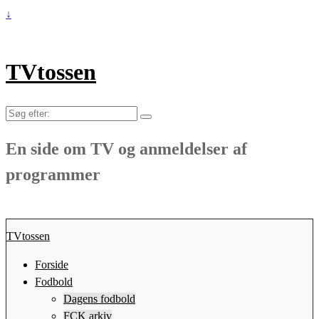
↓
TVtossen
Søg
efter:
En side om TV og anmeldelser af
programmer
TVtossen
Forside
Fodbold
Dagens fodbold
FCK arkiv