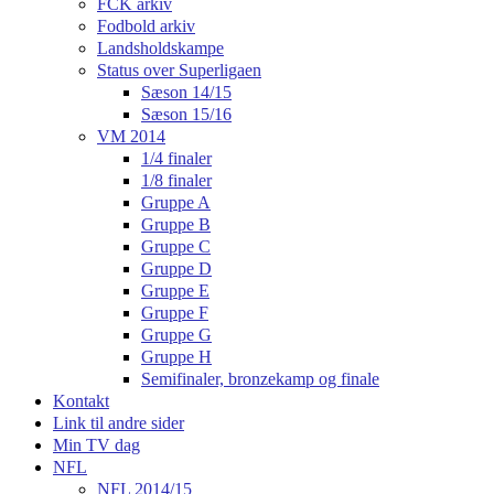
FCK arkiv
Fodbold arkiv
Landsholdskampe
Status over Superligaen
Sæson 14/15
Sæson 15/16
VM 2014
1/4 finaler
1/8 finaler
Gruppe A
Gruppe B
Gruppe C
Gruppe D
Gruppe E
Gruppe F
Gruppe G
Gruppe H
Semifinaler, bronzekamp og finale
Kontakt
Link til andre sider
Min TV dag
NFL
NFL 2014/15