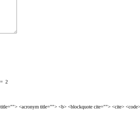
=
2
 title=""> <acronym title=""> <b> <blockquote cite=""> <cite> <cod