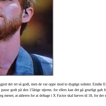
jort det ret så godt, men de var oppe mod to dygtige solister. Emilie Es
passe godt på den 15årige stjerne, for ellers kan det gå grueligt galt 
g mener, at alderen for at deltage i X Factor skal hæves til 18, for der 