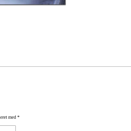
keret med
*