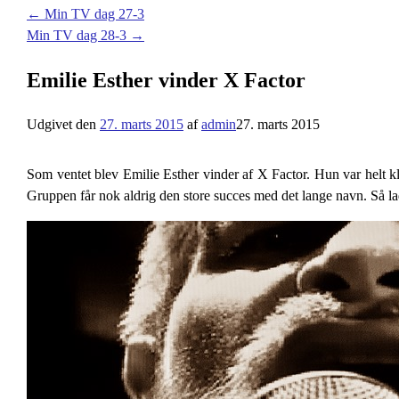
←
Min TV dag 27-3
Min TV dag 28-3
→
Emilie Esther vinder X Factor
Udgivet den
27. marts 2015
af
admin
27. marts 2015
Som ventet blev Emilie Esther vinder af X Factor. Hun var helt k
Gruppen får nok aldrig den store succes med det lange navn. Så l