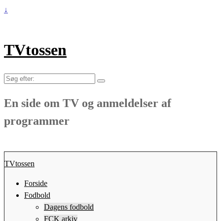
↓
TVtossen
Søg
efter:
En side om TV og anmeldelser af
programmer
TVtossen
Forside
Fodbold
Dagens fodbold
FCK arkiv