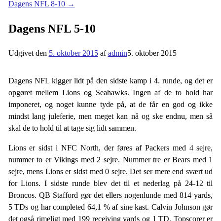
Dagens NFL 8-10
→
Dagens NFL 5-10
Udgivet den
5. oktober 2015
af
admin
5. oktober 2015
Dagens NFL kigger lidt på den sidste kamp i 4. runde, og det er
opgøret mellem Lions og Seahawks. Ingen af de to hold har
imponeret, og noget kunne tyde på, at de får en god og ikke
mindst lang juleferie, men meget kan nå og ske endnu, men så
skal de to hold til at tage sig lidt sammen.
Lions er sidst i NFC North, der føres af Packers med 4 sejre,
nummer to er Vikings med 2 sejre. Nummer tre er Bears med 1
sejre, mens Lions er sidst med 0 sejre. Det ser mere end svært ud
for Lions. I sidste runde blev det til et nederlag på 24-12 til
Broncos. QB Stafford gør det ellers nogenlunde med 814 yards,
5 TDs og har completed 64,1 % af sine kast. Calvin Johnson gør
det også rimeligt med 199 receiving yards og 1 TD. Topscorer er