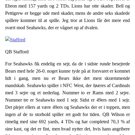
Ebron med 157 yards og 2 TDs. Lions har otte skader. Bell og
Pettigrew er begge ude med skader, mens de andre seks skadede
spillere kommer til at spille. Jeg tror at Lions får det mere end
svært mod Seahawks, der er vågnet op af dvalen.
QB Stafford
For Seahawks fik endelig en sejr, da de i sidste runde besejrede
Bears med hele 26-0. noget kunne tyde på at forsvaret er kommet
lidt i gang, men nu er Bears ikke det mest skræmmende
mandskab. Seahawks spiller i NFC West, der føæres af Cardinals
med 3 sejre og et nederlag. Nummer to er Rams med 2 sejre.
Nummer tre er Seahawks med 1 sejr. Sidst er 49ers med 1 sejr.
Det plejer ellers at være 49ers og Seahawks der er i toppen, men
ingen af de to storhold spiller ret godt for tiden. QB Wilson er
rimelig med sine 692 yards, 4 TDs og har completed 70,3 % af
sine kast, og det er fint, men hvad nytter det, hvis hans angribere