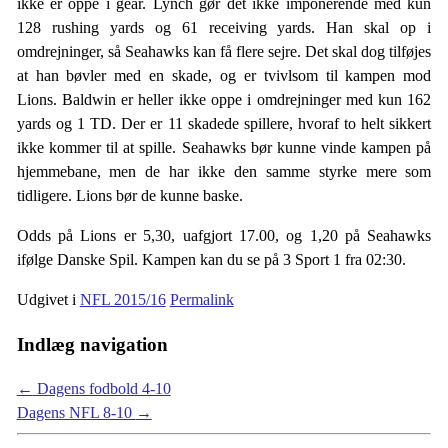
ikke er oppe i gear. Lynch gør det ikke imponerende med kun
128 rushing yards og 61 receiving yards. Han skal op i
omdrejninger, så Seahawks kan få flere sejre. Det skal dog tilføjes
at han bøvler med en skade, og er tvivlsom til kampen mod
Lions. Baldwin er heller ikke oppe i omdrejninger med kun 162
yards og 1 TD. Der er 11 skadede spillere, hvoraf to helt sikkert
ikke kommer til at spille. Seahawks bør kunne vinde kampen på
hjemmebane, men de har ikke den samme styrke mere som
tidligere. Lions bør de kunne baske.
Odds på Lions er 5,30, uafgjort 17.00, og 1,20 på Seahawks
ifølge Danske Spil. Kampen kan du se på 3 Sport 1 fra 02:30.
Udgivet i
NFL 2015/16
Permalink
Indlæg navigation
←
Dagens fodbold 4-10
Dagens NFL 8-10
→