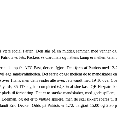
l være social i aften. Den står på en middag sammen med venner og f
r Patriots vs Jets, Packers vs Cardinals og nattens kamp er mellem Giant
en kamp fra AFC East, der er afgjort. Den føres af Patriots med 12-2, 
 vil øge sandsynligheden. Det første opgør mellem de to mandskaber end
16 over Titans, men dem vinder alle over. Jets vandt med 19-16 over C
yards, 35 TDs og har completed 64,3 % af sine kast. QB Fitzpatrick e
 plads til forbedring. Det er to stærke mandskaber, med gode spillere,
delman, og det er to vigtige spillere, men de skal sikkert spares til de
iblandt Eric Decker. Odds på Patriots er 1,72, uafgjort 15,00 og 2,30 