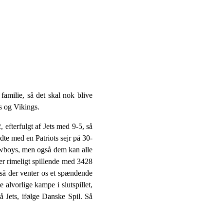
amilie, så det skal nok blive
s og Vikings.
efterfulgt af Jets med 9-5, så
te med en Patriots sejr på 30-
owboys, men også dem kan alle
r rimeligt spillende med 3428
 så der venter os et spændende
 alvorlige kampe i slutspillet,
på Jets, ifølge Danske Spil. Så