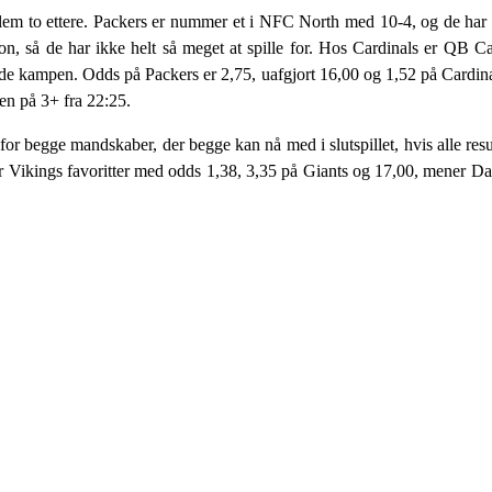
lem to ettere. Packers er nummer et i NFC North med 10-4, og de har 
on, så de har ikke helt så meget at spille for. Hos Cardinals er QB 
inde kampen. Odds på Packers er 2,75, uafgjort 16,00 og 1,52 på Cardina
en på 3+ fra 22:25.
 begge mandskaber, der begge kan nå med i slutspillet, hvis alle result
r Vikings favoritter med odds 1,38, 3,35 på Giants og 17,00, mener D