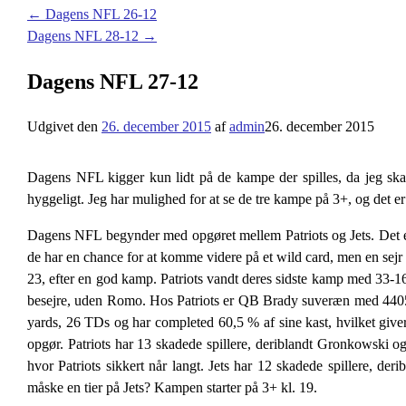
←
Dagens NFL 26-12
Dagens NFL 28-12
→
Dagens NFL 27-12
Udgivet den
26. december 2015
af
admin
26. december 2015
Dagens NFL kigger kun lidt på de kampe der spilles, da jeg ska
hyggeligt. Jeg har mulighed for at se de tre kampe på 3+, og det e
Dagens NFL begynder med opgøret mellem Patriots og Jets. Det er 
de har en chance for at komme videre på et wild card, men en sejr
23, efter en god kamp. Patriots vandt deres sidste kamp med 33-
besejre, uden Romo. Hos Patriots er QB Brady suveræn med 4405 
yards, 26 TDs og har completed 60,5 % af sine kast, hvilket giver
opgør. Patriots har 13 skadede spillere, deriblandt Gronkowski og E
hvor Patriots sikkert når langt. Jets har 12 skadede spillere, der
måske en tier på Jets? Kampen starter på 3+ kl. 19.