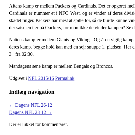
Aftens kamp er mellem Packers og Cardinals. Det er opgøret mel
Cardinals er nummer et i NFC West, og er vinder af deres divisi
skadet finger. Packers har mest at spille for, så de burde kunne v
der satse en tier på Oackers, for mon ikke de vinder kampen? Se d
Nattens kamp er mellem Giants og Vikings. Også en vigtig kamp for
deres kamp. begge hold kan med en sejr snuppe 1. pladsen. Her e
3+ fra 02:30.
Mandagens sene kamp er mellem Bengals og Broncos.
Udgivet i
NFL 2015/16
Permalink
Indlæg navigation
←
Dagens NFL 26-12
Dagens NFL 28-12
→
Der er lukket for kommentarer.