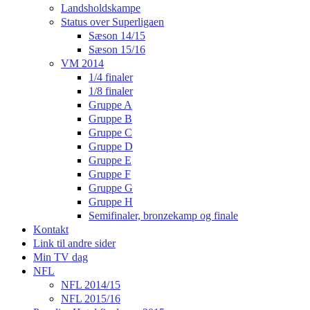
Landsholdskampe
Status over Superligaen
Sæson 14/15
Sæson 15/16
VM 2014
1/4 finaler
1/8 finaler
Gruppe A
Gruppe B
Gruppe C
Gruppe D
Gruppe E
Gruppe F
Gruppe G
Gruppe H
Semifinaler, bronzekamp og finale
Kontakt
Link til andre sider
Min TV dag
NFL
NFL 2014/15
NFL 2015/16