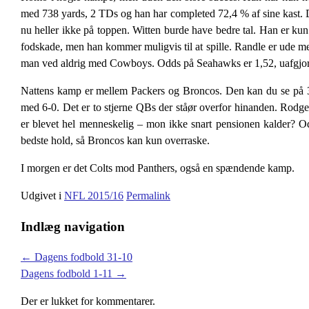
med 738 yards, 2 TDs og han har completed 72,4 % af sine kast. D
nu heller ikke på toppen. Witten burde have bedre tal. Han er ku
fodskade, men han kommer muligvis til at spille. Randle er ude m
man ved aldrig med Cowboys. Odds på Seahawks er 1,52, uafgjor
Nattens kamp er mellem Packers og Broncos. Den kan du se på 
med 6-0. Det er to stjerne QBs der ståør overfor hinanden. Rodge
er blevet hel menneskelig – mon ikke snart pensionen kalder? Odd
bedste hold, så Broncos kan kun overraske.
I morgen er det Colts mod Panthers, også en spændende kamp.
Udgivet i
NFL 2015/16
Permalink
Indlæg navigation
←
Dagens fodbold 31-10
Dagens fodbold 1-11
→
Der er lukket for kommentarer.