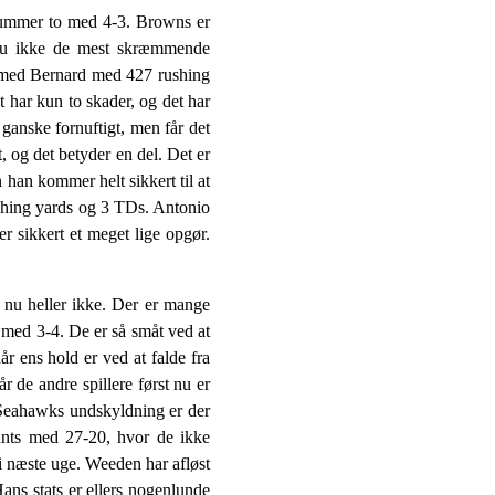
nummer to med 4-3. Browns er
 nu ikke de mest skræmmende
e med Bernard med 427 rushing
 har kun to skader, og det har
 ganske fornuftigt, men får det
, og det betyder en del. Det er
han kommer helt sikkert til at
rushing yards og 3 TDs. Antonio
r sikkert et meget lige opgør.
nu heller ikke. Der er mange
 med 3-4. De er så småt ved at
r ens hold er ved at falde fra
de andre spillere først nu er
 Seahawks undskyldning er der
ants med 27-20, hvor de ikke
 næste uge. Weeden har afløst
ns stats er ellers nogenlunde