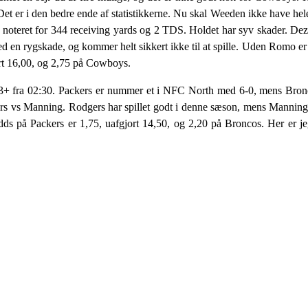
et er i den bedre ende af statistikkerne. Nu skal Weeden ikke have hel
n noteret for 344 receiving yards og 2 TDS. Holdet har syv skader. D
ed en rygskade, og kommer helt sikkert ikke til at spille. Uden Romo e
t 16,00, og 2,75 på Cowboys.
3+ fra 02:30. Packers er nummer et i NFC North med 6-0, mens Bro
rs vs Manning. Rodgers har spillet godt i denne sæson, mens Mannings
s på Packers er 1,75, uafgjort 14,50, og 2,20 på Broncos. Her er jeg