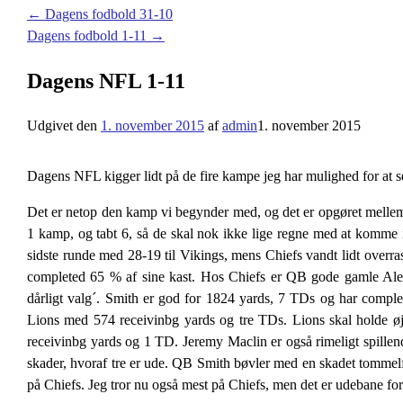
←
Dagens fodbold 31-10
Dagens fodbold 1-11
→
Dagens NFL 1-11
Udgivet den
1. november 2015
af
admin
1. november 2015
Dagens NFL kigger lidt på de fire kampe jeg har mulighed for at s
Det er netop den kamp vi begynder med, og det er opgøret mellem
1 kamp, og tabt 6, så de skal nok ikke lige regne med at komme i 
sidste runde med 28-19 til Vikings, mens Chiefs vandt lidt over
completed 65 % af sine kast. Hos Chiefs er QB gode gamle Alex 
dårligt valg´. Smith er god for 1824 yards, 7 TDs og har comple
Lions med 574 receivinbg yards og tre TDs. Lions skal holde ø
receivinbg yards og 1 TD. Jeremy Maclin er også rimeligt spillen
skader, hvoraf tre er ude. QB Smith bøvler med en skadet tommelf
på Chiefs. Jeg tror nu også mest på Chiefs, men det er udebane f