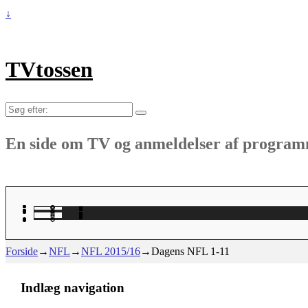
↓
TVtossen
Søg
efter:
En side om TV og anmeldelser af progra
Forside
→
NFL
→
NFL 2015/16
→
Dagens NFL 1-11
Indlæg navigation