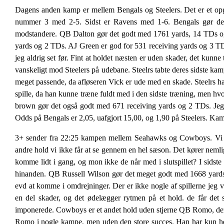
Dagens anden kamp er mellem Bengals og Steelers. Det er et op
nummer 3 med 2-5. Sidst er Ravens med 1-6. Bengals gør det
modstandere. QB Dalton gør det godt med 1761 yards, 14 TDs og 
yards og 2 TDs. AJ Green er god for 531 receiving yards og 3 TDs
jeg aldrig set før. Fint at holdet næsten er uden skader, det kunn
vanskeligt mod Steelers på udebane. Steelrs tabte deres sidste kam
meget passende, da afløseren Vick er ude med en skade. Steelrs ha
spille, da han kunne træne fuldt med i den sidste træning, men hvo
brown gør det også godt med 671 receiving yards og 2 TDs. Jeg ha
Odds på Bengals er 2,05, uafgjort 15,00, og 1,90 på Steelers. Kamp
3+ sender fra 22:25 kampen mellem Seahawks og Cowboys. Vi ha
andre hold vi ikke får at se gennem en hel sæson. Det kører neml
komme lidt i gang, og mon ikke de når med i slutspillet? I sidste
hinanden. QB Russell Wilson gør det meget godt med 1668 yards, 
evd at komme i omdrejninger. Der er ikke nogle af spillerne je
en del skader, og det ødelægger rytmen på et hold. de får de
imponerede. Cowboys er et andet hold uden stjerne QB Romo, der
Romo i nogle kampe, men uden den store succes. Han har kun hent