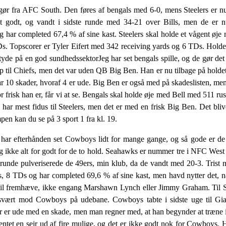
gør fra AFC South. Den føres af bengals med 6-0, mens Steelers er 
 godt, og vandt i sidste runde med 34-21 over Bills, men de er
har completed 67,4 % af sine kast. Steelers skal holde et vågent øj
. Topscorer er Tyler Eifert med 342 receiving yards og 6 TDs. Holdet
e tyde på en god sundhedssektorJeg har set bengals spille, og de gør det
p til Chiefs, men det var uden QB Big Ben. Han er nu tilbage på holdet
r 10 skader, hvoraf 4 er ude. Big Ben er også med på skadeslisten, men 
r frisk han er, får vi at se. Bengals skal holde øje med Bell med 511 
r mest fidus til Steelers, men det er med en frisk Big Ben. Det blive
en kan du se på 3 sport 1 fra kl. 19.
r efterhånden set Cowboys lidt for mange gange, og så gode er de 
ig ikke alt for godt for de to hold. Seahawks er nummer tre i NFC West
 runde pulveriserede de 49ers, min klub, da de vandt med 20-3. Trist nå
8 TDs og har completed 69,6 % af sine kast, men havd nytter det, når 
g vil fremhæve, ikke engang Marshawn Lynch eller Jimmy Graham. Til
t svært mod Cowboys på udebane. Cowboys tabte i sidste uge til Gi
 er ude med en skade, men man regner med, at han begynder at træne i
et en sejr ud af fire mulige, og det er ikke godt nok for Cowboys. Ha