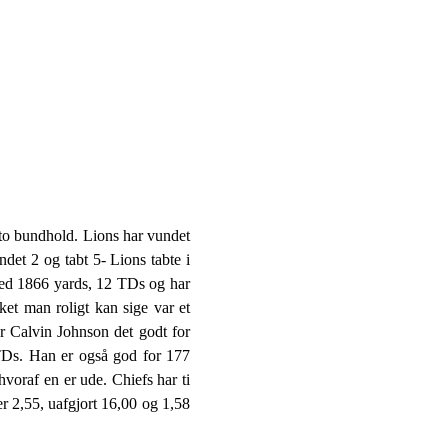
to bundhold. Lions har vundet
det 2 og tabt 5- Lions tabte i
med 1866 yards, 12 TDs og har
et man roligt kan sige var et
r Calvin Johnson det godt for
TDs. Han er også god for 177
voraf en er ude. Chiefs har ti
r 2,55, uafgjort 16,00 og 1,58