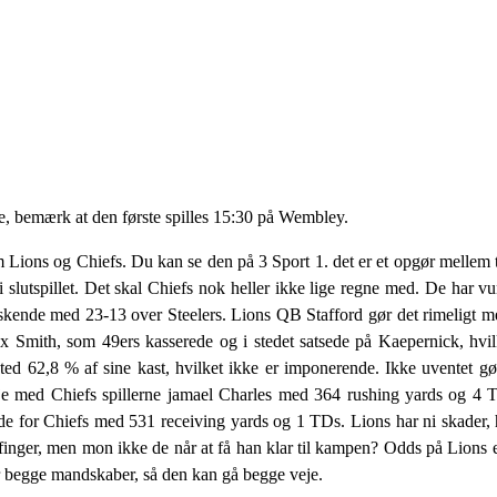
e, bemærk at den første spilles 15:30 på Wembley.
 Lions og Chiefs. Du kan se den på 3 Sport 1. det er et opgør mellem 
slutspillet. Det skal Chiefs nok heller ikke lige regne med. De har vun
raskende med 23-13 over Steelers. Lions QB Stafford gør det rimeligt 
Smith, som 49ers kasserede og i stedet satsede på Kaepernick, hvilk
ted 62,8 % af sine kast, hvilket ikke er imponerende. Ikke uventet gø
je med Chiefs spillerne jamael Charles med 364 rushing yards og 4 
de for Chiefs med 531 receiving yards og 1 TDs. Lions har ni skader, h
inger, men mon ikke de når at få han klar til kampen? Odds på Lions e
or begge mandskaber, så den kan gå begge veje.