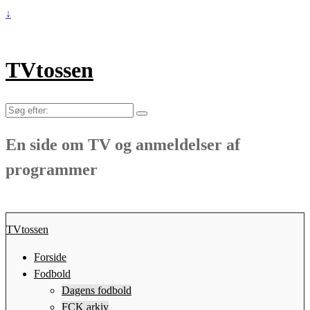
↓
TVtossen
Søg
efter:
En side om TV og anmeldelser af
programmer
TVtossen
Forside
Fodbold
Dagens fodbold
FCK arkiv