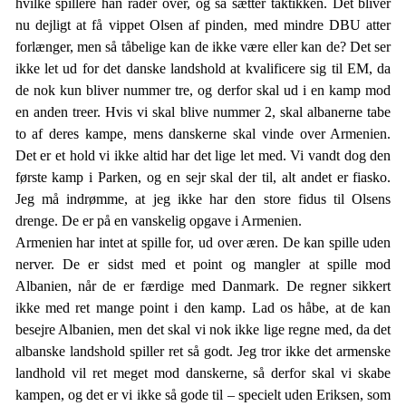
hvilke spillere han råder over, og så sætter taktikken. Det bliver
nu dejligt at få vippet Olsen af pinden, med mindre DBU atter
forlænger, men så tåbelige kan de ikke være eller kan de? Det ser
ikke let ud for det danske landshold at kvalificere sig til EM, da
de nok kun bliver nummer tre, og derfor skal ud i en kamp mod
en anden treer. Hvis vi skal blive nummer 2, skal albanerne tabe
to af deres kampe, mens danskerne skal vinde over Armenien.
Det er et hold vi ikke altid har det lige let med. Vi vandt dog den
første kamp i Parken, og en sejr skal der til, alt andet er fiasko.
Jeg må indrømme, at jeg ikke har den store fidus til Olsens
drenge. De er på en vanskelig opgave i Armenien.
Armenien har intet at spille for, ud over æren. De kan spille uden
nerver. De er sidst med et point og mangler at spille mod
Albanien, når de er færdige med Danmark. De regner sikkert
ikke med ret mange point i den kamp. Lad os håbe, at de kan
besejre Albanien, men det skal vi nok ikke lige regne med, da det
albanske landshold spiller ret så godt. Jeg tror ikke det armenske
landhold vil ret meget mod danskerne, så derfor skal vi skabe
kampen, og det er vi ikke så gode til – specielt uden Eriksen, som