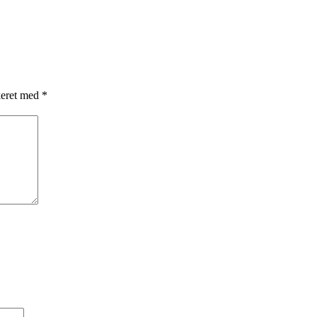
keret med
*