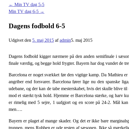
←
Min TV dag 5-5
Min TV dag 6-5
→
Dagens fodbold 6-5
Udgivet den
5. maj 2015
af
admin
5. maj 2015
Dagens fodbold kigger nærmere på den anden semifinale i sæso
finale værdig, og begge hold frygter. Bayern har dog vundet de tre
Barcelona er noget svækket før den vigtige kamp. Da Mathieu er b
angriber end forsvarer. Barcelona fører lige nu den spanske lig
udebane, og der kan de tabe mesterskabet, hvis det skulle blive til 
mod et stærkt tysk hold. Hjemme er Barcelona stærke, og harv ku
er rimelig med 5 sejre, 1 uafgjort og en score på 24-2. Mål kan
men….
Bayern er plaget af mange skader. Og det er ikke bare margina
truppen, mens Robben er ude resten af sæsonen. Ikke så mærkeligt, 