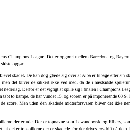
nens Champions League. Det er opgøret mellem Barcelona og Bayern
 sidste opgør.
levet skadet. De kan dog glæde sig over at Alba er tilbage efter sin
a, men det bliver de sikkert ikke ved med, da de i næstsidste spiller
et nederlag. Derfor er det vigtigt at spille sig i finalen i Champions Le
n tabt to kampe. de har vundet 15, og scoren er på imponerende 60-9. 
 de score. Men uden den skadede midterforsvarer, bliver det ikke nem
lspillerne der er ude. Der er topnavne som Lewandowski og Ribery, 
at det er topspillerne der er skadede, for der drives rovdrift på dem. 