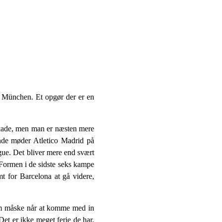
 München. Et opgør der er en
 skade, men man er næsten mere
unde møder Atletico Madrid på
ague. Det bliver mere end svært
Formen i de sidste seks kampe
t for Barcelona at gå videre,
som måske når at komme med in
Det er ikke meget ferie de har,