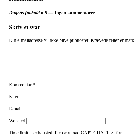
Dagens fodbold 6-5
— Ingen kommentarer
Skriv et svar
Din e-mailadresse vil ikke blive publiceret.
Krævede felter er mar
Kommentar
*
Navn
E-mail
Websted
Time limit is exhausted. Please reload CAPTCHA.
1
×
fire
=