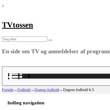
↓
TVtossen
Søg
efter:
En side om TV og anmeldelser af progra
Forside
→
Fodbold
→
Dagens fodbold
→
Dagens fodbold 6-5
Indlæg navigation