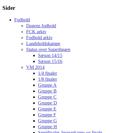
Sider
Fodbold
Dagens fodbold
FCK arkiv
Fodbold arkiv
Landsholdskampe
Status over Superligaen
Sæson 14/15
Sæson 15/16
VM 2014
1/4 finaler
1/8 finaler
Gruppe A
Gruppe B
Gruppe C
Gruppe D
Gruppe E
Gruppe F
Gruppe G
Gruppe H
Semifinaler, bronzekamp og finale