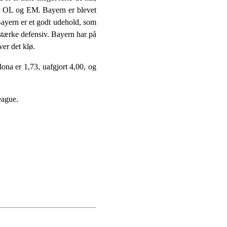
 er OL og EM. Bayern er blevet
Bayern er et godt udehold, som
 stærke defensiv. Bayern har på
ver det klø.
ona er 1,73, uafgjort 4,00, og
eague.