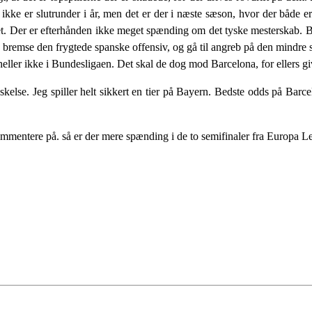
r ikke er slutrunder i år, men det er der i næste sæson, hvor der både
 det. Der er efterhånden ikke meget spænding om det tyske mesterskab. 
an bremse den frygtede spanske offensiv, og gå til angreb på den mindre
o heller ikke i Bundesligaen. Det skal de dog mod Barcelona, for ellers gi
else. Jeg spiller helt sikkert en tier på Bayern. Bedste odds på Barcel
ommentere på. så er der mere spænding i de to semifinaler fra Europa L