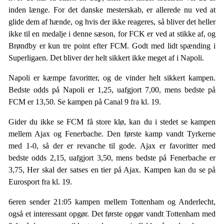
inden længe. For det danske mesterskab, er allerede nu ved at
glide dem af hænde, og hvis der ikke reageres, så bliver det heller
ikke til en medalje i denne sæson, for FCK er ved at stikke af, og
Brøndby er kun tre point efter FCM. Godt med lidt spænding i
Superligaen. Det bliver der helt sikkert ikke meget af i Napoli.
Napoli er kæmpe favoritter, og de vinder helt sikkert kampen.
Bedste odds på Napoli er 1,25, uafgjort 7,00, mens bedste på
FCM er 13,50. Se kampen på Canal 9 fra kl. 19.
Gider du ikke se FCM få store klø, kan du i stedet se kampen
mellem Ajax og Fenerbache. Den første kamp vandt Tyrkerne
med 1-0, så der er revanche til gode. Ajax er favoritter med
bedste odds 2,15, uafgjort 3,50, mens bedste på Fenerbache er
3,75, Her skal der satses en tier på Ajax. Kampen kan du se på
Eurosport fra kl. 19.
6eren sender 21:05 kampen mellem Tottenham og Anderlecht,
også et interessant opgør. Det første opgør vandt Tottenham med