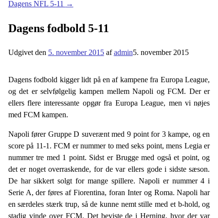
Dagens NFL 5-11
→
Dagens fodbold 5-11
Udgivet den
5. november 2015
af
admin
5. november 2015
Dagens fodbold kigger lidt på en af kampene fra Europa League,
og det er selvfølgelig kampen mellem Napoli og FCM. Der er
ellers flere interessante opgør fra Europa League, men vi nøjes
med FCM kampen.
Napoli fører Gruppe D suverænt med 9 point for 3 kampe, og en
score på 11-1. FCM er nummer to med seks point, mens Legia er
nummer tre med 1 point. Sidst er Brugge med også et point, og
det er noget overraskende, for de var ellers gode i sidste sæson.
De har sikkert solgt for mange spillere. Napoli er nummer 4 i
Serie A, der føres af Fiorentina, foran Inter og Roma. Napoli har
en særdeles stærk trup, så de kunne nemt stille med et b-hold, og
stadig vinde over FCM. Det beviste de i Herning, hvor der var