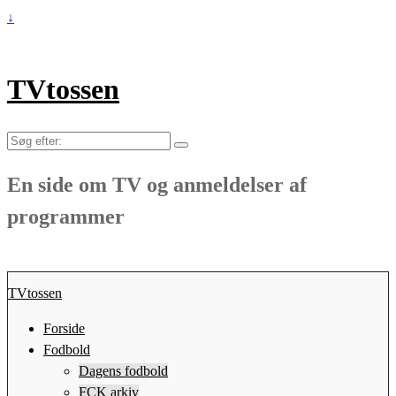
↓
TVtossen
Søg
efter:
En side om TV og anmeldelser af
programmer
TVtossen
Forside
Fodbold
Dagens fodbold
FCK arkiv