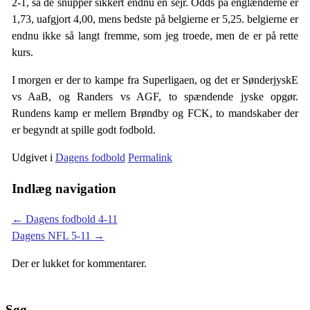
2-1, så de snupper sikkert endnu en sejr. Odds på englænderne er
1,73, uafgjort 4,00, mens bedste på belgierne er 5,25. belgierne er
endnu ikke så langt fremme, som jeg troede, men de er på rette
kurs.
I morgen er der to kampe fra Superligaen, og det er SønderjyskE
vs AaB, og Randers vs AGF, to spændende jyske opgør.
Rundens kamp er mellem Brøndby og FCK, to mandskaber der
er begyndt at spille godt fodbold.
Udgivet i
Dagens fodbold
Permalink
Indlæg navigation
←
Dagens fodbold 4-11
Dagens NFL 5-11
→
Der er lukket for kommentarer.
Søg