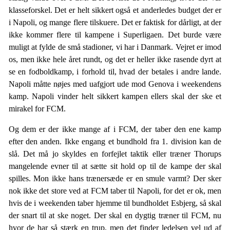
klasseforskel. Det er helt sikkert også et anderledes budget der er
i Napoli, og mange flere tilskuere. Det er faktisk for dårligt, at der
ikke kommer flere til kampene i Superligaen. Det burde være
muligt at fylde de små stadioner, vi har i Danmark. Vejret er imod
os, men ikke hele året rundt, og det er heller ikke rasende dyrt at
se en fodboldkamp, i forhold til, hvad der betales i andre lande.
Napoli måtte nøjes med uafgjort ude mod Genova i weekendens
kamp. Napoli vinder helt sikkert kampen ellers skal der ske et
mirakel for FCM.
Og dem er der ikke mange af i FCM, der taber den ene kamp
efter den anden. Ikke engang et bundhold fra 1. division kan de
slå. Det må jo skyldes en forfejlet taktik eller træner Thorups
mangelende evner til at sætte sit hold op til de kampe der skal
spilles. Mon ikke hans trænersæde er en smule varmt? Der sker
nok ikke det store ved at FCM taber til Napoli, for det er ok, men
hvis de i weekenden taber hjemme til bundholdet Esbjerg, så skal
der snart til at ske noget. Der skal en dygtig træner til FCM, nu
hvor de har så stærk en trup, men det finder ledelsen vel ud af