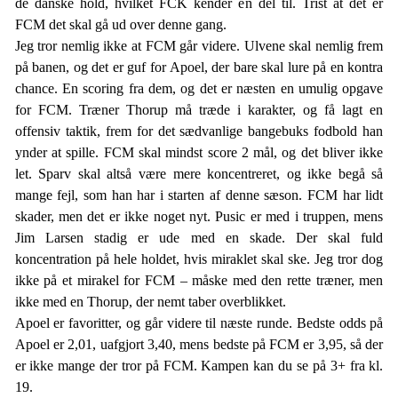
de danske hold, hvilket FCK kender en del til. Trist at det er
FCM det skal gå ud over denne gang.
Jeg tror nemlig ikke at FCM går videre. Ulvene skal nemlig frem
på banen, og det er guf for Apoel, der bare skal lure på en kontra
chance. En scoring fra dem, og det er næsten en umulig opgave
for FCM. Træner Thorup må træde i karakter, og få lagt en
offensiv taktik, frem for det sædvanlige bangebuks fodbold han
ynder at spille. FCM skal mindst score 2 mål, og det bliver ikke
let. Sparv skal altså være mere koncentreret, og ikke begå så
mange fejl, som han har i starten af denne sæson. FCM har lidt
skader, men det er ikke noget nyt. Pusic er med i truppen, mens
Jim Larsen stadig er ude med en skade. Der skal fuld
koncentration på hele holdet, hvis miraklet skal ske. Jeg tror dog
ikke på et mirakel for FCM – måske med den rette træner, men
ikke med en Thorup, der nemt taber overblikket.
Apoel er favoritter, og går videre til næste runde. Bedste odds på
Apoel er 2,01, uafgjort 3,40, mens bedste på FCM er 3,95, så der
er ikke mange der tror på FCM. Kampen kan du se på 3+ fra kl.
19.