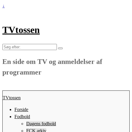
↓
TVtossen
Søg
efter:
En side om TV og anmeldelser af
programmer
TVtossen
Forside
Fodbold
Dagens fodbold
FCK arkiv