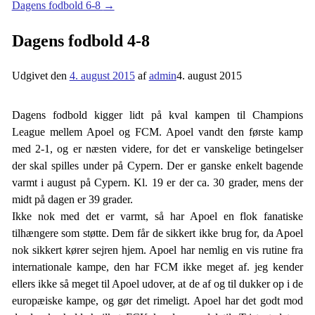
Dagens fodbold 6-8
→
Dagens fodbold 4-8
Udgivet den
4. august 2015
af
admin
4. august 2015
Dagens fodbold kigger lidt på kval kampen til Champions
League mellem Apoel og FCM. Apoel vandt den første kamp
med 2-1, og er næsten videre, for det er vanskelige betingelser
der skal spilles under på Cypern. Der er ganske enkelt bagende
varmt i august på Cypern. Kl. 19 er der ca. 30 grader, mens der
midt på dagen er 39 grader.
Ikke nok med det er varmt, så har Apoel en flok fanatiske
tilhængere som støtte. Dem får de sikkert ikke brug for, da Apoel
nok sikkert kører sejren hjem. Apoel har nemlig en vis rutine fra
internationale kampe, den har FCM ikke meget af. jeg kender
ellers ikke så meget til Apoel udover, at de af og til dukker op i de
europæiske kampe, og gør det rimeligt. Apoel har det godt mod