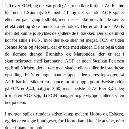
1-0 over FCM, og det var godt gået, men ikke fortjent. AGF tabte
hjemme til SønderjyskE med 2-1, og det var ok. AGF spiller
ellers en pæn gang fodbold, men det er ikke nok, for de savner
effektivitet og ikke mindst ro på holdet. Der er altid uro i AGF,
men det kunne jo skyldes de spillere de tiltrækker. Der er derimod
lidt for stille i FCN, hvor der ikke sker ret meget. FCN er uden
Joshua John og Moberg, der er ude med skader. De er også uden
de slemme drenge Bruninho og Marcondes, der er sat i
skammekrogen med karantæne. AGF er uden Stephan Petersen
og Emil Nielsen, der er ude med skader ellers stiller de i stærkeste
opstilling. FCN er noget handicappet, uden deres topscorer, så
AGF har helt sikkert en chance for at snuppe point. Bedste odds
på FCN er 2,40, uafgjort 3,60, mens bedste på AGF er 3,45. Jeg
tror på en AGF sejr, da FCN mangler nogle vigtige spillere, så en
tier på dem.
I morgen spilles rundens sidste kamp mellem Hobro og Esbjerg,
og det er en ægte bundgyser, for Hobro kan ikke tåle at tabe, efter
de er frataget tre point.