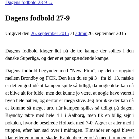
Dagens fodbold 28-9
→
Dagens fodbold 27-9
Udgivet den
26. september 2015
af
admin
26. september 2015
Dagens fodbold kigger lidt på de tre kampe der spilles i den
danske Superliga, og der er et par spændende kampe.
Dagens fodbold begynder med ”New Firm”, og det er opgøret
mellem Brøndby og FCK. Den kan du se på 3+ fra kl. 13. måske
er det en god idé at kampen spille så tidligt, da nogle ikke kan nå
at blive alt for fulde, men det kunne jo være, at nogle have været i
byen hele natten, og derfor er mega stive. Jeg tror ikke der kan nå
at komme så meget uro, når kampen spilles så tidligt på dagen.
Brøndby tabte med hele 4-1 i Aalborg, men fik en billig sejr i
pokalen, hvor de besejrede Holbæk med 7-0. Agger er atter med i
truppen, efter han sad over i midtugen. Elmander er også blevet
klar, efter en mindre skade. Kahlenberg er også med i truppen, og