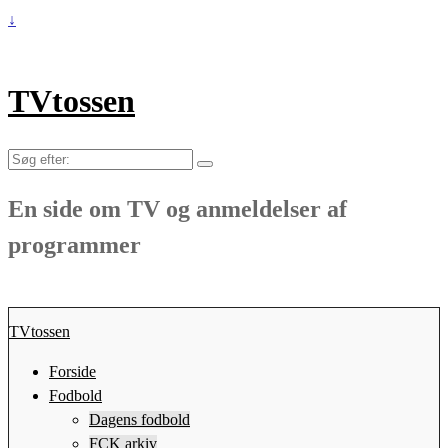
↓
TVtossen
Søg
efter:
En side om TV og anmeldelser af
programmer
TVtossen
Forside
Fodbold
Dagens fodbold
FCK arkiv