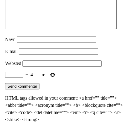
Navn
E-mail
Websted
−
4
=
tre
HTML tags allowed in your comment: <a href="" title="">
<abbr title=""> <acronym title=""> <b> <blockquote cite="">
<cite> <code> <del datetime=""> <em> <i> <q cite=""> <s>
<strike> <strong>