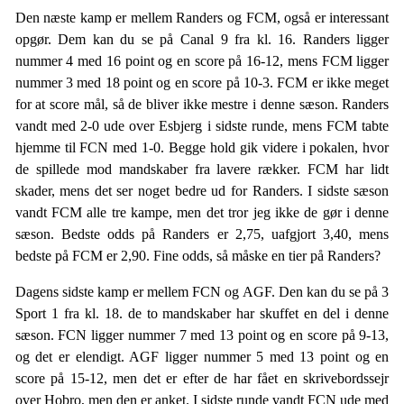
Den næste kamp er mellem Randers og FCM, også er interessant
opgør. Dem kan du se på Canal 9 fra kl. 16. Randers ligger
nummer 4 med 16 point og en score på 16-12, mens FCM ligger
nummer 3 med 18 point og en score på 10-3. FCM er ikke meget
for at score mål, så de bliver ikke mestre i denne sæson. Randers
vandt med 2-0 ude over Esbjerg i sidste runde, mens FCM tabte
hjemme til FCN med 1-0. Begge hold gik videre i pokalen, hvor
de spillede mod mandskaber fra lavere rækker. FCM har lidt
skader, mens det ser noget bedre ud for Randers. I sidste sæson
vandt FCM alle tre kampe, men det tror jeg ikke de gør i denne
sæson. Bedste odds på Randers er 2,75, uafgjort 3,40, mens
bedste på FCM er 2,90. Fine odds, så måske en tier på Randers?
Dagens sidste kamp er mellem FCN og AGF. Den kan du se på 3
Sport 1 fra kl. 18. de to mandskaber har skuffet en del i denne
sæson. FCN ligger nummer 7 med 13 point og en score på 9-13,
og det er elendigt. AGF ligger nummer 5 med 13 point og en
score på 15-12, men det er efter de har fået en skrivebordssejr
over Hobro, men den er anket. I sidste runde vandt FCN ude med