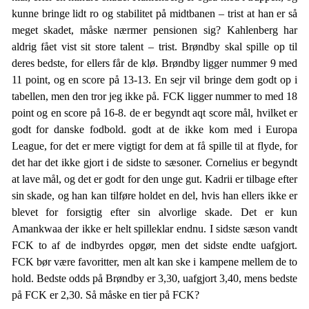
kunne bringe lidt ro og stabilitet på midtbanen – trist at han er så
meget skadet, måske nærmer pensionen sig? Kahlenberg har
aldrig fået vist sit store talent – trist. Brøndby skal spille op til
deres bedste, for ellers får de klø. Brøndby ligger nummer 9 med
11 point, og en score på 13-13. En sejr vil bringe dem godt op i
tabellen, men den tror jeg ikke på. FCK ligger nummer to med 18
point og en score på 16-8. de er begyndt aqt score mål, hvilket er
godt for danske fodbold. godt at de ikke kom med i Europa
League, for det er mere vigtigt for dem at få spille til at flyde, for
det har det ikke gjort i de sidste to sæsoner. Cornelius er begyndt
at lave mål, og det er godt for den unge gut. Kadrii er tilbage efter
sin skade, og han kan tilføre holdet en del, hvis han ellers ikke er
blevet for forsigtig efter sin alvorlige skade. Det er kun
Amankwaa der ikke er helt spilleklar endnu. I sidste sæson vandt
FCK to af de indbyrdes opgør, men det sidste endte uafgjort.
FCK bør være favoritter, men alt kan ske i kampene mellem de to
hold. Bedste odds på Brøndby er 3,30, uafgjort 3,40, mens bedste
på FCK er 2,30. Så måske en tier på FCK?