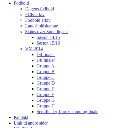
Fodbold
Dagens fodbold
FCK arkiv
Fodbold arkiv
Landsholdskampe
Status over Superligaen
Sæson 14/15
Sæson 15/16
VM 2014
1/4 finaler
1/8 finaler
Gruppe A
Gruppe B
Gruppe C
Gruppe D
Gruppe E
Gruppe F
Gruppe G
Gruppe H
Semifinaler, bronzekamp og finale
Kontakt
Link til andre sider