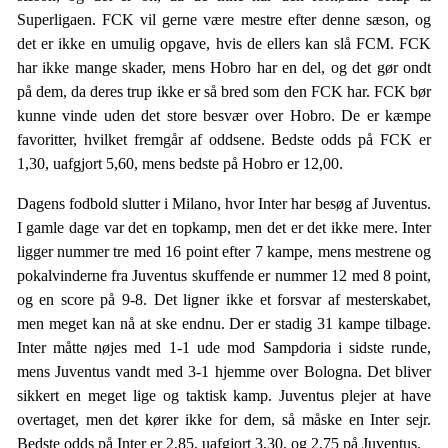
Superligaen. FCK vil gerne være mestre efter denne sæson, og
det er ikke en umulig opgave, hvis de ellers kan slå FCM. FCK
har ikke mange skader, mens Hobro har en del, og det gør ondt
på dem, da deres trup ikke er så bred som den FCK har. FCK bør
kunne vinde uden det store besvær over Hobro. De er kæmpe
favoritter, hvilket fremgår af oddsene. Bedste odds på FCK er
1,30, uafgjort 5,60, mens bedste på Hobro er 12,00.
Dagens fodbold slutter i Milano, hvor Inter har besøg af Juventus.
I gamle dage var det en topkamp, men det er det ikke mere. Inter
ligger nummer tre med 16 point efter 7 kampe, mens mestrene og
pokalvinderne fra Juventus skuffende er nummer 12 med 8 point,
og en score på 9-8. Det ligner ikke et forsvar af mesterskabet,
men meget kan nå at ske endnu. Der er stadig 31 kampe tilbage.
Inter måtte nøjes med 1-1 ude mod Sampdoria i sidste runde,
mens Juventus vandt med 3-1 hjemme over Bologna. Det bliver
sikkert en meget lige og taktisk kamp. Juventus plejer at have
overtaget, men det kører ikke for dem, så måske en Inter sejr.
Bedste odds på Inter er 2,85, uafgjort 3,30, og 2,75 på Juventus.