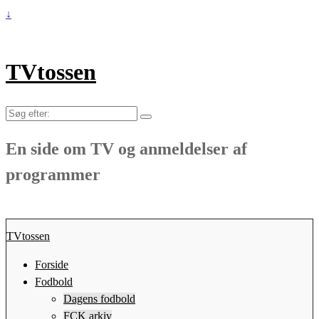
↓
TVtossen
Søg
efter:
En side om TV og anmeldelser af
programmer
TVtossen
Forside
Fodbold
Dagens fodbold
FCK arkiv