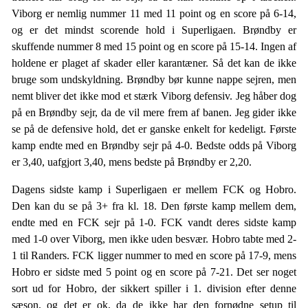
Viborg er nemlig nummer 11 med 11 point og en score på 6-14,
og er det mindst scorende hold i Superligaen. Brøndby er
skuffende nummer 8 med 15 point og en score på 15-14. Ingen af
holdene er plaget af skader eller karantæner. Så det kan de ikke
bruge som undskyldning. Brøndby bør kunne nappe sejren, men
nemt bliver det ikke mod et stærk Viborg defensiv. Jeg håber dog
på en Brøndby sejr, da de vil mere frem af banen. Jeg gider ikke
se på de defensive hold, det er ganske enkelt for kedeligt. Første
kamp endte med en Brøndby sejr på 4-0. Bedste odds på Viborg
er 3,40, uafgjort 3,40, mens bedste på Brøndby er 2,20.
Dagens sidste kamp i Superligaen er mellem FCK og Hobro.
Den kan du se på 3+ fra kl. 18. Den første kamp mellem dem,
endte med en FCK sejr på 1-0. FCK vandt deres sidste kamp
med 1-0 over Viborg, men ikke uden besvær. Hobro tabte med 2-
1 til Randers. FCK ligger nummer to med en score på 17-9, mens
Hobro er sidste med 5 point og en score på 7-21. Det ser noget
sort ud for Hobro, der sikkert spiller i 1. division efter denne
sæson, og det er ok, da de ikke har den fornødne setup til