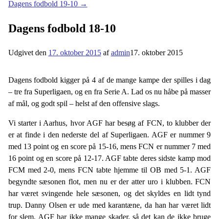
Dagens fodbold 19-10
→
Dagens fodbold 18-10
Udgivet den
17. oktober 2015
af
admin
17. oktober 2015
Dagens fodbold kigger på 4 af de mange kampe der spilles i dag
– tre fra Superligaen, og en fra Serie A. Lad os nu håbe på masser
af mål, og godt spil – helst af den offensive slags.
Vi starter i Aarhus, hvor AGF har besøg af FCN, to klubber der
er at finde i den nederste del af Superligaen. AGF er nummer 9
med 13 point og en score på 15-16, mens FCN er nummer 7 med
16 point og en score på 12-17. AGF tabte deres sidste kamp mod
FCM med 2-0, mens FCN tabte hjemme til OB med 5-1. AGF
begyndte sæsonen flot, men nu er der atter uro i klubben. FCN
har været svingende hele sæsonen, og det skyldes en lidt tynd
trup. Danny Olsen er ude med karantæne, da han har været lidt
for slem. AGF har ikke mange skader, så det kan de ikke bruge