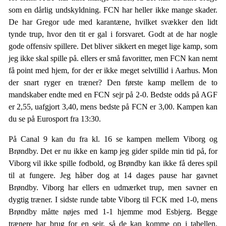
som en dårlig undskyldning. FCN har heller ikke mange skader.
De har Gregor ude med karantæne, hvilket svækker den lidt
tynde trup, hvor den tit er gal i forsvaret. Godt at de har nogle
gode offensiv spillere. Det bliver sikkert en meget lige kamp, som
jeg ikke skal spille på. ellers er små favoritter, men FCN kan nemt
få point med hjem, for der er ikke meget selvtillid i Aarhus. Mon
der snart ryger en træner? Den første kamp mellem de to
mandskaber endte med en FCN sejr på 2-0. Bedste odds på AGF
er 2,55, uafgjort 3,40, mens bedste på FCN er 3,00. Kampen kan
du se på Eurosport fra 13:30.
På Canal 9 kan du fra kl. 16 se kampen mellem Viborg og
Brøndby. Det er nu ikke en kamp jeg gider spilde min tid på, for
Viborg vil ikke spille fodbold, og Brøndby kan ikke få deres spil
til at fungere. Jeg håber dog at 14 dages pause har gavnet
Brøndby. Viborg har ellers en udmærket trup, men savner en
dygtig træner. I sidste runde tabte Viborg til FCK med 1-0, mens
Brøndby måtte nøjes med 1-1 hjemme mod Esbjerg. Begge
trænere har brug for en sejr, så de kan komme op i tabellen.