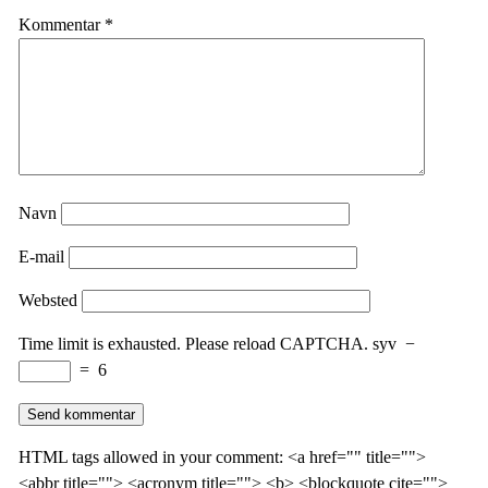
Kommentar
*
Navn
E-mail
Websted
Time limit is exhausted. Please reload CAPTCHA.
syv
−
=
6
HTML tags allowed in your comment: <a href="" title="">
<abbr title=""> <acronym title=""> <b> <blockquote cite="">