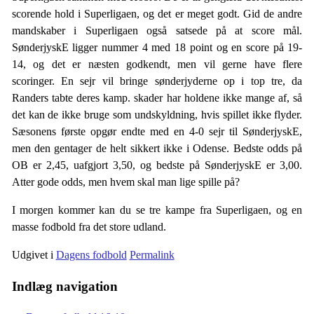
scorende hold i Superligaen, og det er meget godt. Gid de andre
mandskaber i Superligaen også satsede på at score mål.
SønderjyskE ligger nummer 4 med 18 point og en score på 19-
14, og det er næsten godkendt, men vil gerne have flere
scoringer. En sejr vil bringe sønderjyderne op i top tre, da
Randers tabte deres kamp. skader har holdene ikke mange af, så
det kan de ikke bruge som undskyldning, hvis spillet ikke flyder.
Sæsonens første opgør endte med en 4-0 sejr til SønderjyskE,
men den gentager de helt sikkert ikke i Odense. Bedste odds på
OB er 2,45, uafgjort 3,50, og bedste på SønderjyskE er 3,00.
Atter gode odds, men hvem skal man lige spille på?
I morgen kommer kan du se tre kampe fra Superligaen, og en
masse fodbold fra det store udland.
Udgivet i
Dagens fodbold
Permalink
Indlæg navigation