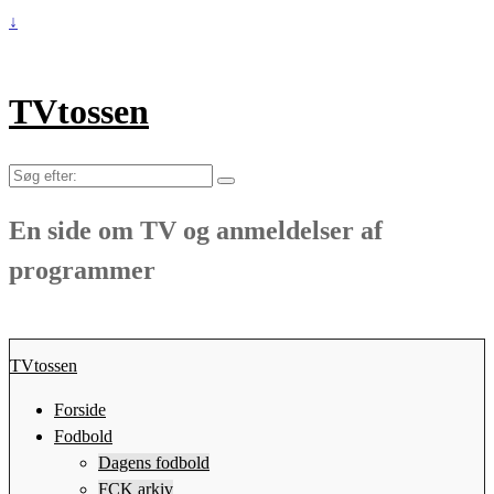
↓
TVtossen
Søg
efter:
En side om TV og anmeldelser af
programmer
TVtossen
Forside
Fodbold
Dagens fodbold
FCK arkiv