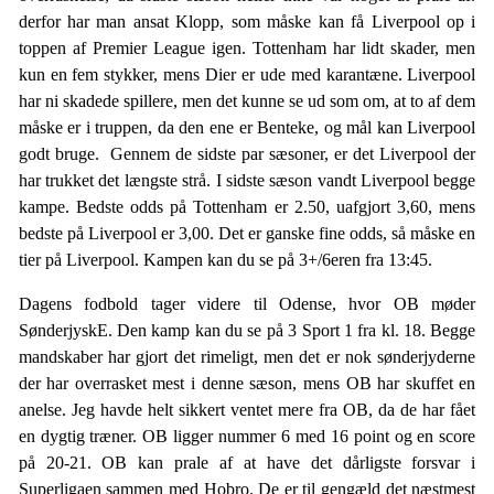
derfor har man ansat Klopp, som måske kan få Liverpool op i
toppen af Premier League igen. Tottenham har lidt skader, men
kun en fem stykker, mens Dier er ude med karantæne. Liverpool
har ni skadede spillere, men det kunne se ud som om, at to af dem
måske er i truppen, da den ene er Benteke, og mål kan Liverpool
godt bruge. Gennem de sidste par sæsoner, er det Liverpool der
har trukket det længste strå. I sidste sæson vandt Liverpool begge
kampe. Bedste odds på Tottenham er 2.50, uafgjort 3,60, mens
bedste på Liverpool er 3,00. Det er ganske fine odds, så måske en
tier på Liverpool. Kampen kan du se på 3+/6eren fra 13:45.
Dagens fodbold tager videre til Odense, hvor OB møder
SønderjyskE. Den kamp kan du se på 3 Sport 1 fra kl. 18. Begge
mandskaber har gjort det rimeligt, men det er nok sønderjyderne
der har overrasket mest i denne sæson, mens OB har skuffet en
anelse. Jeg havde helt sikkert ventet mere fra OB, da de har fået
en dygtig træner. OB ligger nummer 6 med 16 point og en score
på 20-21. OB kan prale af at have det dårligste forsvar i
Superligaen sammen med Hobro. De er til gengæld det næstmest