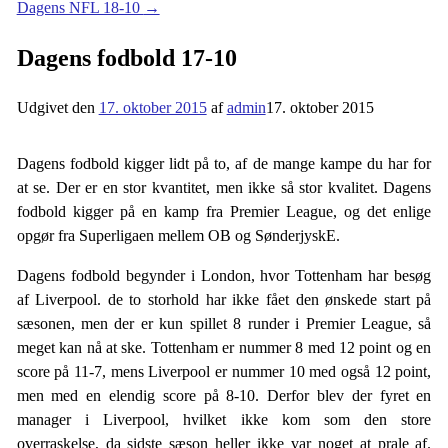
Dagens NFL 18-10
→
Dagens fodbold 17-10
Udgivet den
17. oktober 2015
af
admin
17. oktober 2015
Dagens fodbold kigger lidt på to, af de mange kampe du har for
at se. Der er en stor kvantitet, men ikke så stor kvalitet. Dagens
fodbold kigger på en kamp fra Premier League, og det enlige
opgør fra Superligaen mellem OB og SønderjyskE.
Dagens fodbold begynder i London, hvor Tottenham har besøg
af Liverpool. de to storhold har ikke fået den ønskede start på
sæsonen, men der er kun spillet 8 runder i Premier League, så
meget kan nå at ske. Tottenham er nummer 8 med 12 point og en
score på 11-7, mens Liverpool er nummer 10 med også 12 point,
men med en elendig score på 8-10. Derfor blev der fyret en
manager i Liverpool, hvilket ikke kom som den store
overraskelse, da sidste sæson heller ikke var noget at prale af.