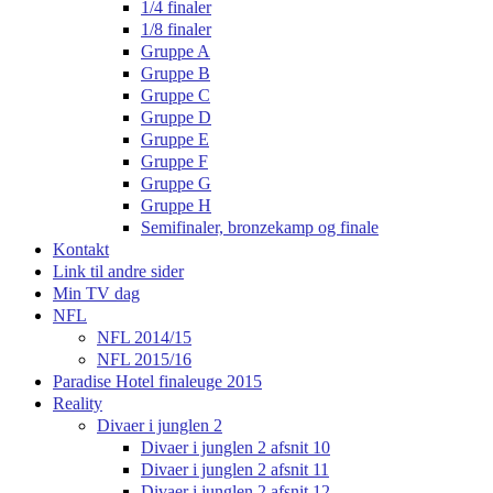
1/4 finaler
1/8 finaler
Gruppe A
Gruppe B
Gruppe C
Gruppe D
Gruppe E
Gruppe F
Gruppe G
Gruppe H
Semifinaler, bronzekamp og finale
Kontakt
Link til andre sider
Min TV dag
NFL
NFL 2014/15
NFL 2015/16
Paradise Hotel finaleuge 2015
Reality
Divaer i junglen 2
Divaer i junglen 2 afsnit 10
Divaer i junglen 2 afsnit 11
Divaer i junglen 2 afsnit 12