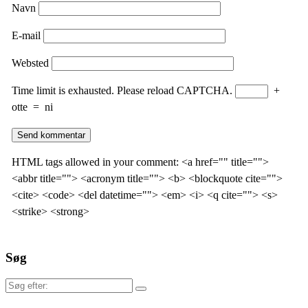
Navn
E-mail
Websted
Time limit is exhausted. Please reload CAPTCHA.
+
otte
=
ni
HTML tags allowed in your comment: <a href="" title="">
<abbr title=""> <acronym title=""> <b> <blockquote cite="">
<cite> <code> <del datetime=""> <em> <i> <q cite=""> <s>
<strike> <strong>
Søg
Søg
efter: