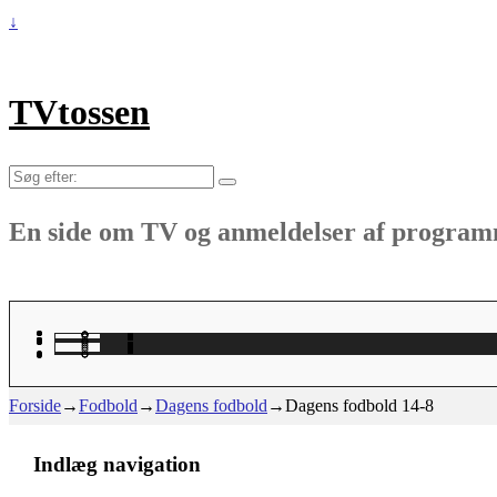
↓
TVtossen
Søg
efter:
En side om TV og anmeldelser af progra
Forside
→
Fodbold
→
Dagens fodbold
→
Dagens fodbold 14-8
Indlæg navigation