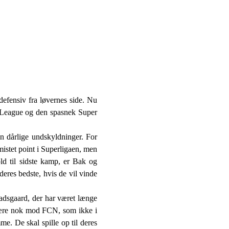
efensiv fra løvernes side. Nu
er League og den spasnek Super
en dårlige undskyldninger. For
istet point i Superligaen, men
ld til sidste kamp, er Bak og
deres bedste, hvis de vil vinde
adsgaard, der har været længe
være nok mod FCN, som ikke i
e. De skal spille op til deres