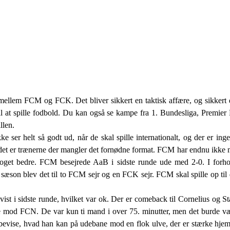
ellem FCM og FCK. Det bliver sikkert en taktisk affære, og sikkert d
v til at spille fodbold. Du kan også se kampe fra 1. Bundesliga, Premi
llen.
 ser helt så godt ud, når de skal spille internationalt, og der er ing
 det er trænerne der mangler det fornødne format. FCM har endnu ikke m
r noget bedre. FCM besejrede AaB i sidste runde ude med 2-0. I forho
 sæson blev det til to FCM sejr og en FCK sejr. FCM skal spille op til 
 i sidste runde, hvilket var ok. Der er comeback til Cornelius og St
e mod FCN. De var kun ti mand i over 75. minutter, men det burde 
evise, hvad han kan på udebane mod en flok ulve, der er stærke hjemm