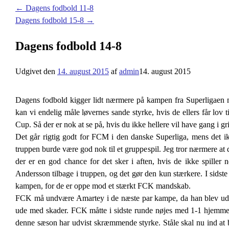
←
Dagens fodbold 11-8
Dagens fodbold 15-8
→
Dagens fodbold 14-8
Udgivet den
14. august 2015
af
admin
14. august 2015
Dagens fodbold kigger lidt nærmere på kampen fra Superligaen m
kan vi endelig måle løvernes sande styrke, hvis de ellers får lo
Cup. Så der er nok at se på, hvis du ikke hellere vil have gang i gri
Det går rigtig godt for FCM i den danske Superliga, mens det ikke
truppen burde være god nok til et gruppespil. Jeg tror nærmere at
der er en god chance for det sker i aften, hvis de ikke spille
Andersson tilbage i truppen, og det gør den kun stærkere. I sidste
kampen, for de er oppe mod et stærkt FCK mandskab.
FCK må undvære Amartey i de næste par kampe, da han blev udvist
ude med skader. FCK måtte i sidste runde nøjes med 1-1 hjemm
denne sæson har udvist skræmmende styrke. Ståle skal nu ind at b