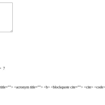
=
7
 title=""> <acronym title=""> <b> <blockquote cite=""> <cite> <cod