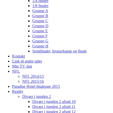
1/4 finaler
1/8 finaler
Gruppe A
Gruppe B
Gruppe C
Gruppe D
Gruppe E
Gruppe F
Gruppe G
Gruppe H
Semifinaler, bronzekamp og finale
Kontakt
Link til andre sider
Min TV dag
NFL
NFL 2014/15
NFL 2015/16
Paradise Hotel finaleuge 2015
Reality
Divaer i junglen 2
Divaer i junglen 2 afsnit 10
Divaer i junglen 2 afsnit 11
Divaer i junglen 2 afsnit 12