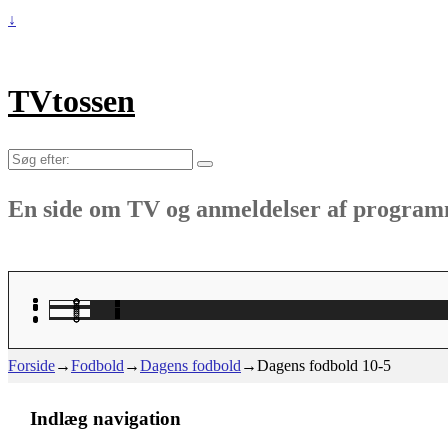
↓
TVtossen
Søg
efter:
En side om TV og anmeldelser af progra
Forside
→
Fodbold
→
Dagens fodbold
→
Dagens fodbold 10-5
Indlæg navigation