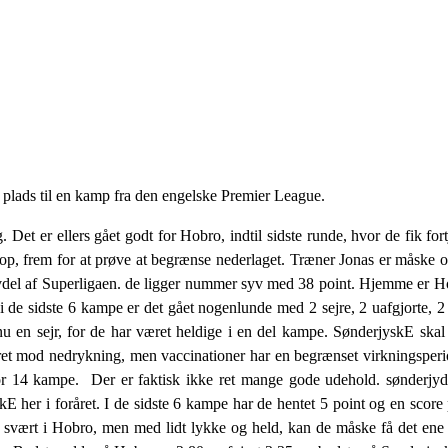
plads til en kamp fra den engelske Premier League.
et er ellers gået godt for Hobro, indtil sidste runde, hvor de fik for
 frem for at prøve at begrænse nederlaget. Træner Jonas er måske ove
alvdel af Superligaen. de ligger nummer syv med 38 point. Hjemme er H
 i de sidste 6 kampe er det gået nogenlunde med 2 sejre, 2 uafgjorte, 2
 en sejr, for de har været heldige i en del kampe. SønderjyskE skal 
neret mod nedrykning, men vaccinationer har en begrænset virkningspe
or 14 kampe. Der er faktisk ikke ret mange gode udehold. sønderjyd
 her i foråret. I de sidste 6 kampe har de hentet 5 point og en score 
et svært i Hobro, men med lidt lykke og held, kan de måske få det en