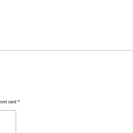
keret med
*