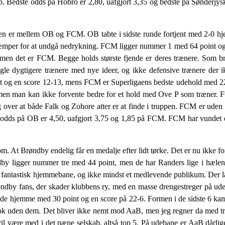
p. Bedste odds på Hobro er 2,80, uafgjort 3,35 og bedste på Sønderjy
Den er mellem OB og FCM. OB tabte i sidste runde fortjent med 2-0 
kæmper for at undgå nedrykning. FCM ligger nummer 1 med 64 point o
 men det er FCM. Begge holds største fjende er deres trænere. Som br
 nogle dygtigere trænere med nye ideer, og ikke defensive trænere der 
t og en score 12-13, mens FCM er Superligaens bedste udehold med 22 
 men man kan ikke forvente bedre for et hold med Ove P som træner. 
g over at både Falk og Zohore atter er at finde i truppen. FCM er ude
te odds på OB er 4,50, uafgjort 3,75 og 1,85 på FCM. FCM har vundet 
 Brøndby endelig får en medalje efter lidt tørke. Det er nu ikke fordi 
dby ligger nummer tre med 44 point, men de har Randers lige i hælene
 fantastisk hjemmebane, og ikke mindst et medlevende publikum. Der lave
øndby fans, der skader klubbens ry, med en masse drengestreger på udeb
gode hjemme med 30 point og en score på 22-6. Formen i de sidste 6 ka
ok uden dem. Det bliver ikke nemt mod AaB, men jeg regner da med t
vil være med i det pæne selskab, altså top 5. På udebane er AaB dårli