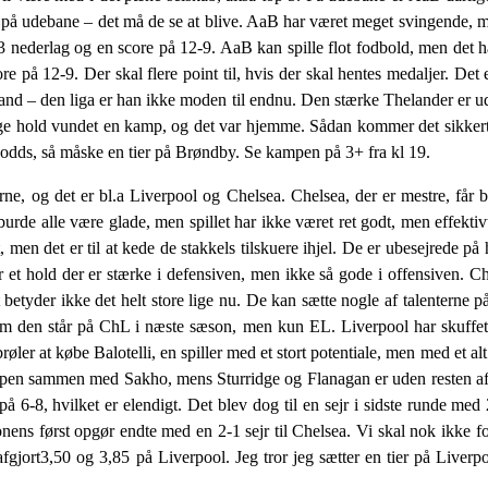
 på udebane – det må de se at blive. AaB har været meget svingende, me
 3 nederlag og en score på 12-9. AaB kan spille flot fodbold, men det har
core på 12-9. Der skal flere point til, hvis der skal hentes medaljer. De
ngland – den liga er han ikke moden til endnu. Den stærke Thelander er u
ge hold vundet en kamp, og det var hjemme. Sådan kommer det sikkert 
 odds, så måske en tier på Brøndby. Se kampen på 3+ fra kl 19.
e, og det er bl.a Liverpool og Chelsea. Chelsea, der er mestre, får 
urde alle være glade, men spillet har ikke været ret godt, men effektiv
 men det er til at kede de stakkels tilskuere ihjel. De er ubesejrede p
 et hold der er stærke i defensiven, men ikke så gode i offensiven. Che
etyder ikke det helt store lige nu. De kan sætte nogle af talenterne på 
m den står på ChL i næste sæson, men kun EL. Liverpool har skuffet
røler at købe Balotelli, en spiller med et stort potentiale, men med et a
mpen sammen med Sakho, mens Sturridge og Flanagan er uden resten af
e på 6-8, hvilket er elendigt. Det blev dog til en sejr i sidste runde m
onens først opgør endte med en 2-1 sejr til Chelsea. Vi skal nok ikke fo
jort3,50 og 3,85 på Liverpool. Jeg tror jeg sætter en tier på Liverpoo