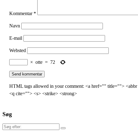
Kommentar
*
Navn
E-mail
Websted
×
otte
=
72
HTML tags allowed in your comment: <a href="" title=""> <abbr
<q cite=""> <s> <strike> <strong>
Søg
Søg
efter: