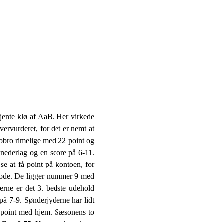
tjente klø af AaB. Her virkede
rvurderet, for det er nemt at
obro rimelige med 22 point og
 nederlag og en score på 6-11.
se at få point på kontoen, for
riode. De ligger nummer 9 med
erne er det 3. bedste udehold
på 7-9. Sønderjyderne har lidt
e point med hjem. Sæsonens to