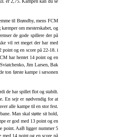
skE er 2,75. Kampen kan du se
hjemme til Brøndby, mens FCM
g kæmper om mesterskabet, og
emser de gode spillere der på
ikke vil ret meget der har med
point og en score på 22-18. i
FCM har hentet 14 point og en
n Sviatchenko, Jim Larsen, Bak
de ton første kampe i sæsonen
de har spillet flot og stabilt.
. En sejr er nødvendig for at
r alle kampe til en stor fest.
ane. Man skal støtte sit hold,
mpe er god med 13 point og en
re point. AaB ligger nummer 5
ge med 14 point og en score på