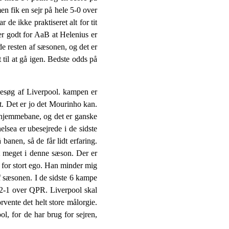
n fik en sejr på hele 5-0 over
 de ikke praktiseret alt for tit
t er godt for AaB at Helenius er
de resten af sæsonen, og det er
til at gå igen. Bedste odds på
besøg af Liverpool. kampen er
t. Det er jo det Mourinho kan.
å hjemmebane, og det er ganske
lsea er ubesejrede i de sidste
banen, så de får lidt erfaring.
 meget i denne sæson. Der er
lt for stort ego. Han minder mig
 sæsonen. I de sidste 6 kampe
ed 2-1 over QPR. Liverpool skal
rvente det helt store målorgie.
l, for de har brug for sejren,