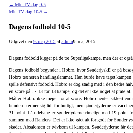
←
Min TV dag 9-5
Min TV dag 10-5
→
Dagens fodbold 10-5
Udgivet den
9. maj 2015
af
admin
9. maj 2015
Dagens fodbold kigger på de tre Superligakampe, men der er også 
Dagens fodbold begynder i Hobro, hvor SønderjyskE er på besøg. D
Hobro træneren handlingslammet. Han burde have taget kampen op,
spille defensivt fodbold. Hobro er dog stadig med i den bedre h
en score på 17-13 for 13 kampe, og det er ikke noget at prale af.
Mål er Hobro ikke meget for at score. Hobro henter sikkert endnu
bunden nærmer sig lidt for hurtigt, men sønderjyderne er vacci
31 point. På udebane er sønderjyderne rimelige med 19 point f
sammen med Randers. Det er ikke gået alt for godt for SønderjyskE
skader. Absalonsen er tvivlsom til kampen. Sønderjyderne får d