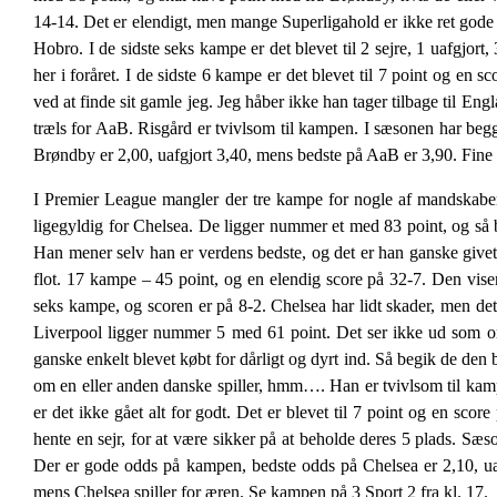
14-14. Det er elendigt, men mange Superligahold er ikke ret gode
Hobro. I de sidste seks kampe er det blevet til 2 sejre, 1 uafgjort,
her i foråret. I de sidste 6 kampe er det blevet til 7 point og en s
ved at finde sit gamle jeg. Jeg håber ikke han tager tilbage til E
træls for AaB. Risgård er tvivlsom til kampen. I sæsonen har beg
Brøndby er 2,00, uafgjort 3,40, mens bedste på AaB er 3,90. Fine
I Premier League mangler der tre kampe for nogle af mandskabern
ligegyldig for Chelsea. De ligger nummer et med 83 point, og så b
Han mener selv han er verdens bedste, og det er han ganske givet,
flot. 17 kampe – 45 point, og en elendig score på 32-7. Den viser
seks kampe, og scoren er på 8-2. Chelsea har lidt skader, men det b
Liverpool ligger nummer 5 med 61 point. Det ser ikke ud som o
ganske enkelt blevet købt for dårligt og dyrt ind. Så begik de den b
om en eller anden danske spiller, hmm…. Han er tvivlsom til ka
er det ikke gået alt for godt. Det er blevet til 7 point og en scor
hente en sejr, for at være sikker på at beholde deres 5 plads. Sæs
Der er gode odds på kampen, bedste odds på Chelsea er 2,10, uafg
mens Chelsea spiller for æren. Se kampen på 3 Sport 2 fra kl. 17.