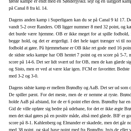
første kampe er endt med en SønderjyskE sejr og en uafgjort kam
på Canal 8 fra kl. 14.
Dagens anden kamp i Superligaen kan du se på Canal 9 kl 17. 
vandt 5-2 over Randers. OB ligger nummer 8 med 32 point, og 
det burde være hjemme. OB er ikke meget for at spille fodbold,
begge hold, og det er ærgerligt. I det hele taget trænger vi til
fodbold at gøre. På hjemmebane er OB ikke ret gode med 16 poin
de sidste seks kampe har OB hentet 7 point og en score på 5-7,
score på 14-6. Det ser lidt svært ud for OB, men de kan glæde si
og Sisto, men er ved at være klar igen. FCM er favoritter. Beds
med 3-2 og 3-0.
Dagens sidste kamp er mellem Brøndby og AaB. Det ser ud som om. At
De spiller pænt. For det meste, men de er nemme at ryste. Brøn
holde AaB på afstand, for de er 6 point efter dem. Brøndby har en
Gid de ville opføre sig bedre på udebane, for det er ikke ægte Br
men det skal gøres på en positiv måde, altså med glæde. BIF er 
score på 8-1. Kahlenberg og Elmander er skadede, men det går n
med 38 point, og skal have point med fra Brøndby, hvis de eller 