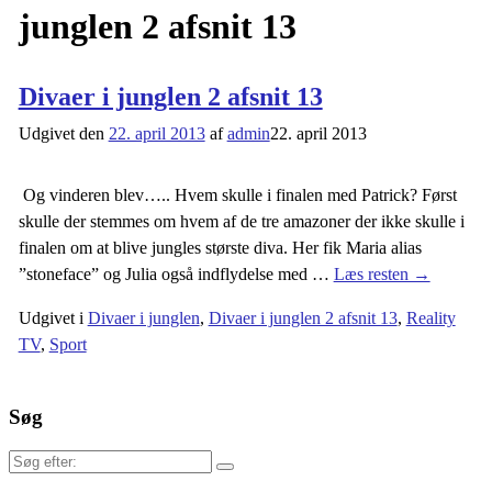
junglen 2 afsnit 13
Divaer i junglen 2 afsnit 13
Udgivet den
22. april 2013
af
admin
22. april 2013
Og vinderen blev….. Hvem skulle i finalen med Patrick? Først
skulle der stemmes om hvem af de tre amazoner der ikke skulle i
finalen om at blive jungles største diva. Her fik Maria alias
”stoneface” og Julia også indflydelse med
…
Læs resten →
Udgivet i
Divaer i junglen
,
Divaer i junglen 2 afsnit 13
,
Reality
TV
,
Sport
Søg
Søg
efter: