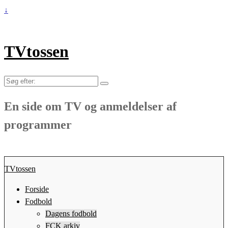
↓
TVtossen
Søg
efter:
En side om TV og anmeldelser af
programmer
TVtossen
Forside
Fodbold
Dagens fodbold
FCK arkiv