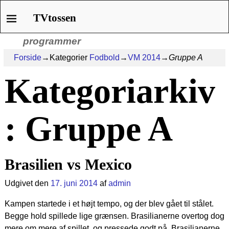
TVtossen
TVtossen
En side om TV og anmeldelser af
programmer
Forside
→Kategorier
Fodbold
→
VM 2014
→
Gruppe A
Kategoriarkiv
:
Gruppe A
Brasilien vs Mexico
Udgivet den
17. juni 2014
af
admin
Kampen startede i et højt tempo, og der blev gået til stålet.
Begge hold spillede lige grænsen. Brasilianerne overtog dog
mere om mere af spillet, og pressede godt på. Brasilianerne