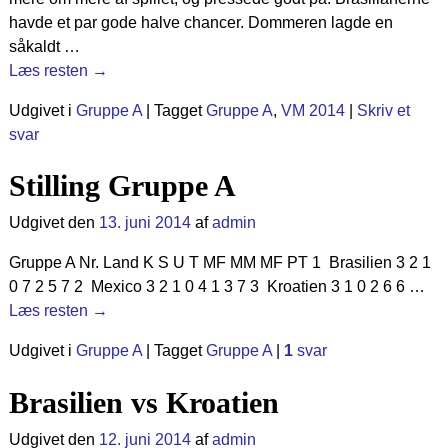
havde et par gode halve chancer. Dommeren lagde en
såkaldt
…
Læs resten →
Udgivet i
Gruppe A
|
Tagget
Gruppe A
,
VM 2014
|
Skriv et
svar
Stilling Gruppe A
Udgivet den
13. juni 2014
af
admin
Gruppe A Nr. Land K S U T MF MM MF PT 1 Brasilien 3 2 1
0 7 2 5 7 2 Mexico 3 2 1 0 4 1 3 7 3 Kroatien 3 1 0 2 6 6
…
Læs resten →
Udgivet i
Gruppe A
|
Tagget
Gruppe A
|
1
svar
Brasilien vs Kroatien
Udgivet den
12. juni 2014
af
admin