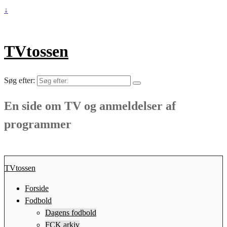
↓
TVtossen
Søg efter:
En side om TV og anmeldelser af
programmer
TVtossen
Forside
Fodbold
Dagens fodbold
FCK arkiv