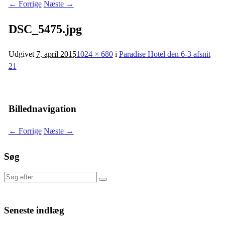
← Forrige
Næste →
DSC_5475.jpg
Udgivet
7. april 2015
1024 × 680
i
Paradise Hotel den 6-3 afsnit
21
Billednavigation
← Forrige
Næste →
Søg
Søg
efter:
Seneste indlæg