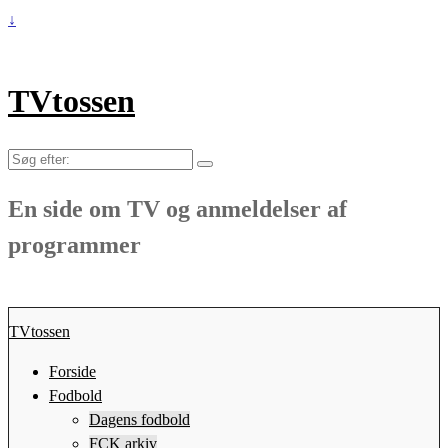
↓
TVtossen
Søg
efter:
En side om TV og anmeldelser af
programmer
TVtossen
Forside
Fodbold
Dagens fodbold
FCK arkiv