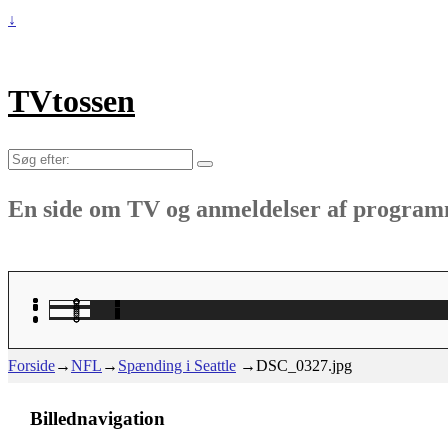
↓
TVtossen
Søg
efter:
En side om TV og anmeldelser af progra
Forside
→
NFL
→
Spænding i Seattle
→
DSC_0327.jpg
Billednavigation