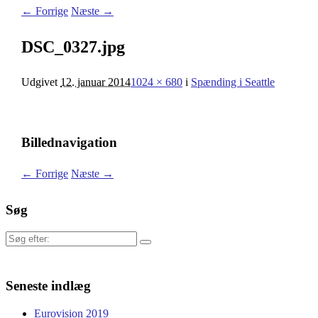
← Forrige
Næste →
DSC_0327.jpg
Udgivet
12. januar 2014
1024 × 680
i
Spænding i Seattle
Billednavigation
← Forrige
Næste →
Søg
Søg
efter:
Seneste indlæg
Eurovision 2019