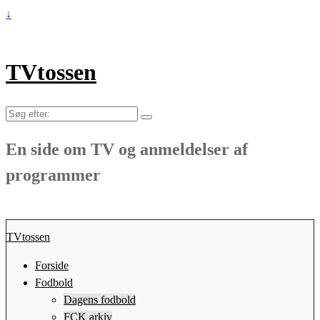
↓
TVtossen
Søg
efter:
En side om TV og anmeldelser af
programmer
TVtossen
Forside
Fodbold
Dagens fodbold
FCK arkiv