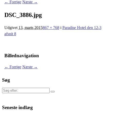
← Forrige
Næste →
DSC_3886.jpg
Udgivet
13. marts 2015
867 × 768
i
Paradise Hotel den 12-3
afsnit 8
Billednavigation
← Forrige
Næste →
Søg
Søg
efter:
Seneste indlæg