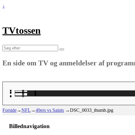
↓
TVtossen
Søg
efter:
En side om TV og anmeldelser af progra
Forside
→
NFL
→
49ers vs Saints
→
DSC_0033_thumb.jpg
Billednavigation