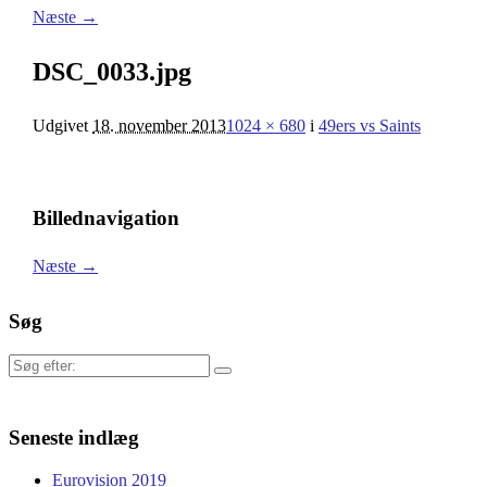
Næste →
DSC_0033.jpg
Udgivet
18. november 2013
1024 × 680
i
49ers vs Saints
Billednavigation
Næste →
Søg
Søg
efter:
Seneste indlæg
Eurovision 2019