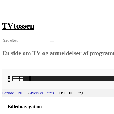
↓
TVtossen
Søg
efter:
En side om TV og anmeldelser af progra
Forside
→
NFL
→
49ers vs Saints
→
DSC_0033.jpg
Billednavigation